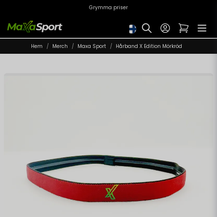
Grymma priser
Hem
Merch
Maxa Sport
Hårband X Edition Mörkröd