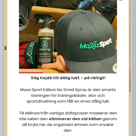
3-Pack Hårband X Edition
Svart/Vit/Mörkröd
€ 7,1
Säg hejdå till dålig lukt – på riktigt!
OSTA NYT
Maxa Sport Edition No Smell Spray är den smarta
lösningen för träningskläder, skor och
Hårband X Edition Vit
sportutrustning som fått en envis dålig lukt.
Till skillnad från vanliga doftsprayer maskerar den
inte lukten den
eliminerar den vid källan
genom
€ 3,14
att bryta ner de organiska ämnen som orsakar
den.