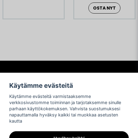
OSTA NYT
Frågor och svar
Käytämme evästeitä
Köpvillkor
Käytämme evästeitä varmistaaksemme
Betalning
verkkosivustomme toiminnan ja tarjotaksemme sinulle
Frakter
parhaan käyttökokemuksen. Vahvista suostumuksesi
Retur och reklamationer
napauttamalla hyväksy kaikki tai muokkaa asetusten
Integritetspolicy
kautta
Asiakastuki
Sosiaalinen media
OTA YHTEYTTÄ