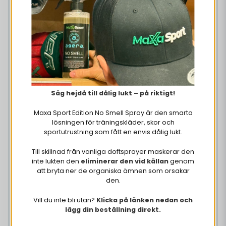
Peach 500 ml
€ 18,78
€ 22,37
OSTA NYT
Säg hejdå till dålig lukt – på riktigt!
Maxa Sport Edition No Smell Spray är den smarta
lösningen för träningskläder, skor och
sportutrustning som fått en envis dålig lukt.
Till skillnad från vanliga doftsprayer maskerar den
inte lukten den
eliminerar den vid källan
genom
att bryta ner de organiska ämnen som orsakar
den.
12 x Vitamin Well Zero
Pear 500 ml
Vill du inte bli utan?
Klicka på länken nedan och
lägg din beställning direkt.
€ 18,78
€ 22,37