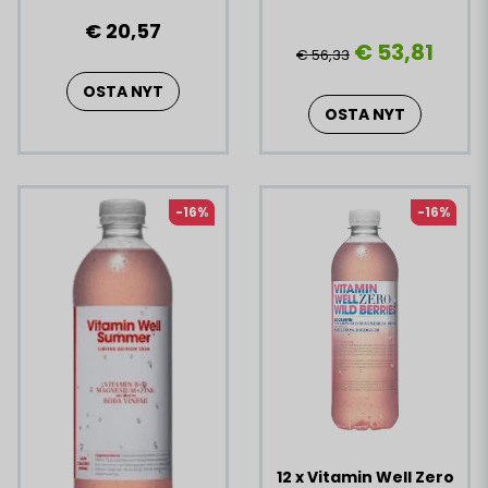
€ 20,57
€ 53,81
€ 56,33
OSTA NYT
OSTA NYT
-16%
-16%
12 x Vitamin Well Zero