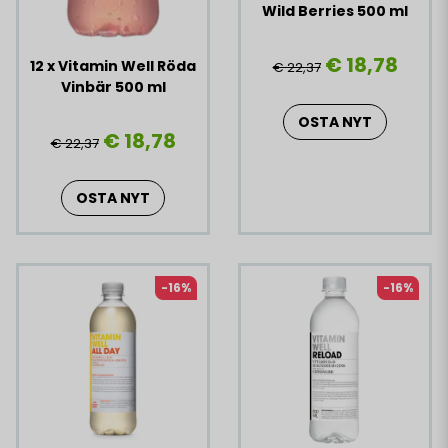
Wild Berries 500 ml
€ 18,78
12 x Vitamin Well Röda
€ 22,37
Vinbär 500 ml
OSTA NYT
€ 18,78
€ 22,37
OSTA NYT
-16%
-16%