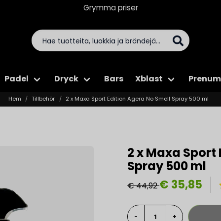
Grymma priser
Padel
Dryck
Bars
Xblast
Prenum
Hem
Tillbehör
2 x Maxa Sport Edition Agera No Smell Spray 500 ml
2 x Maxa Sport 
Spray 500 ml
€ 35,85
€ 44,92
-
+