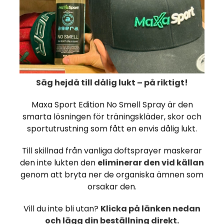
Luktar gott, men upplev
för att få effekt
Säg hejdå till dålig lukt – på riktigt!
Maxa Sport Edition No Smell Spray är den
smarta lösningen för träningskläder, skor och
sportutrustning som fått en envis dålig lukt.
Till skillnad från vanliga doftsprayer maskerar
Maxa Sport
den inte lukten den
eliminerar den vid källan
Shaker Black 700
genom att bryta ner de organiska ämnen som
ml
orsakar den.
€ 5,3
Vill du inte bli utan?
Klicka på länken nedan
OSTA NYT
och lägg din beställning direkt.