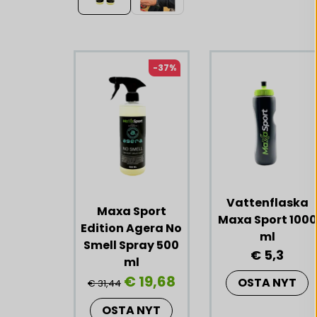
Liknande produkter
-37%
Vattenflaska
Maxa Sport
Maxa Sport 1000
Edition Agera No
ml
Smell Spray 500
€ 5,3
ml
€ 19,68
OSTA NYT
€ 31,44
OSTA NYT