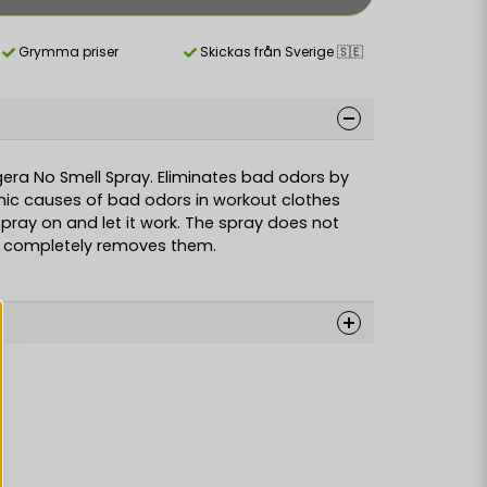
Grymma priser
Skickas från Sverige 🇸🇪
gera No Smell Spray. Eliminates bad odors by
ic causes of bad odors in workout clothes
pray on and let it work. The spray does not
t completely removes them.
t stilla stanken på
gen.