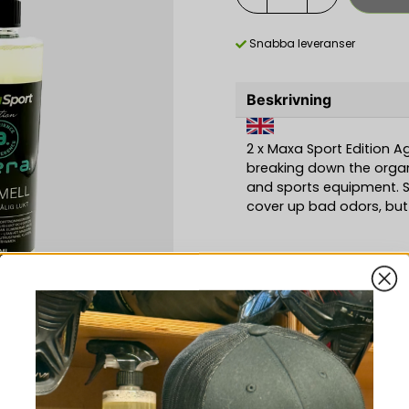
Snabba leveranser
Beskrivning
2 x Maxa Sport Edition A
breaking down the organ
and sports equipment. S
cover up bad odors, bu
Recensioner (2)
.
Mikael
Tillbehör
Spray
Smidig och hjälper till at
hockeymålvaktutrustnin
Dennis