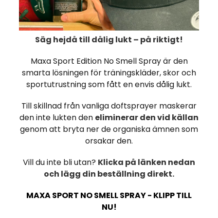
Säg hejdå till dålig lukt – på riktigt!
Maxa Sport Edition No Smell Spray är den
smarta lösningen för träningskläder, skor och
sportutrustning som fått en envis dålig lukt.
12 x Powerade Passions
Powerade Mountain Blast
Till skillnad från vanliga doftsprayer maskerar
500 ml
500 ml
den inte lukten den
eliminerar den vid källan
genom att bryta ner de organiska ämnen som
€ 23,27
€ 31,35
€ 23,27
orsakar den.
€ 31,35
Väliaikaisesti poissa
OSTA NYT
Vill du inte bli utan?
Klicka på länken nedan
och lägg din beställning direkt.
MAXA SPORT NO SMELL SPRAY - KLIPP TILL
NU!