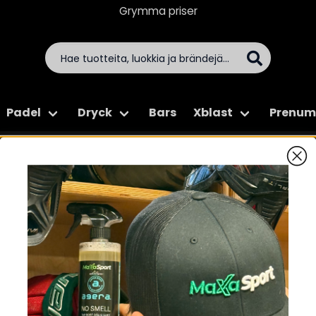
Grymma priser
Padel
Dryck
Bars
Xblast
Prenum
Hem
Dryck
Powerade
Powerade
-26%