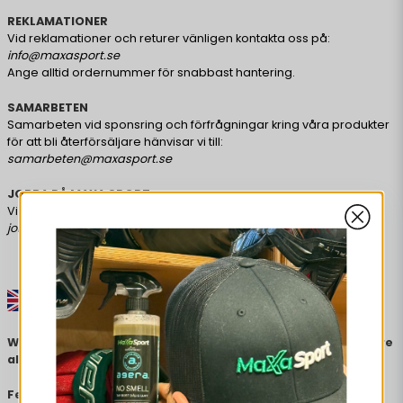
REKLAMATIONER
Vid reklamationer och returer vänligen kontakta oss på:
info@maxasport.se
Ange alltid ordernummer för snabbast hantering.
SAMARBETEN
Samarbeten vid sponsring och förfrågningar kring våra produkter
för att bli återförsäljare hänvisar vi till:
samarbeten@maxasport.se
JOBBA PÅ MAXA SPORT
Vi tar alltid emot spontanansökningar på:
jobb@maxasport.se
Welcome to contact us with questions and concerns. We are
always ready to provide the best service to our customers.
Feel free to check out the
questions and answers
whre you