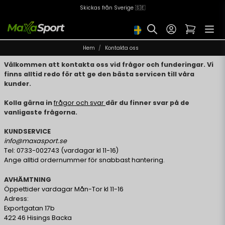
Skickas från Sverige 🇸🇪
Hem
Kontakta oss
Välkommen att kontakta oss vid frågor och funderingar. Vi
finns alltid redo för att ge den bästa servicen till våra
kunder.
Kolla gärna in
frågor och svar
där du finner svar på de
vanligaste frågorna.
KUNDSERVICE
info@maxasport.se
Tel: 0733-002743 (vardagar kl 11-16)
Ange alltid ordernummer för snabbast hantering.
AVHÄMTNING
Öppettider vardagar Mån-Tor kl 11-16
Adress:
Exportgatan 17b
422 46 Hisings Backa