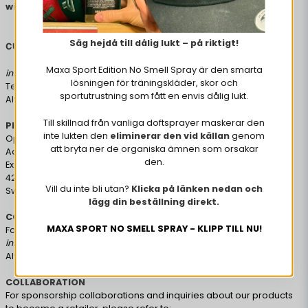
will fint answer to the most common questions.
Säg hejdå till dålig lukt – på riktigt!
CUSTOMER SERVICE
Maxa Sport Edition No Smell Spray är den smarta
info@maxasport.se
lösningen för träningskläder, skor och
Tel: +46 733-002743 (weekdays 11-15)
sportutrustning som fått en envis dålig lukt.
Always contact us with order number for the fastest handling.
Till skillnad från vanliga doftsprayer maskerar den
PICKUP
inte lukten den
eliminerar den vid källan
genom
Opening hours weekdays Mon-Thurs 11-15
att bryta ner de organiska ämnen som orsakar
Address:
den.
Exportgatan 17b
422 46 Hisings Backa
Vill du inte bli utan?
Klicka på länken nedan och
Sweden
lägg din beställning direkt.
COMPLAINTS
MAXA SPORT NO SMELL SPRAY - KLIPP TILL NU!
For complaints and returns please contact us at:
info@maxasport.se
Always us with order number for the fastest handling.
COLLABORATION
For sponsorship collaborations and inquiries about our products