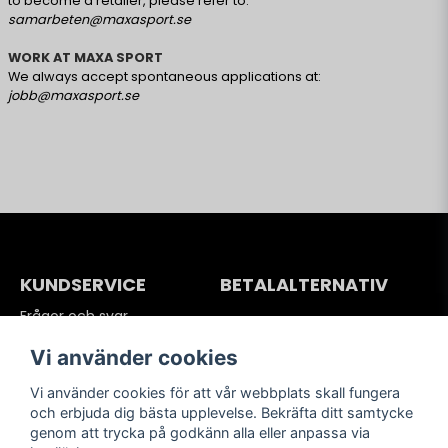
to become a retailer, please refer to:
samarbeten@maxasport.se
WORK AT MAXA SPORT
We always accept spontaneous applications at:
jobb@maxasport.se
KUNDSERVICE
BETALALTERNATIV
Frågor och svar
Köpvillkor
Vi använder cookies
Betalning
Frakter
Vi använder cookies för att vår webbplats skall fungera
Retur och reklamationer
och erbjuda dig bästa upplevelse. Bekräfta ditt samtycke
Integritetspolicy
genom att trycka på godkänn alla eller anpassa via