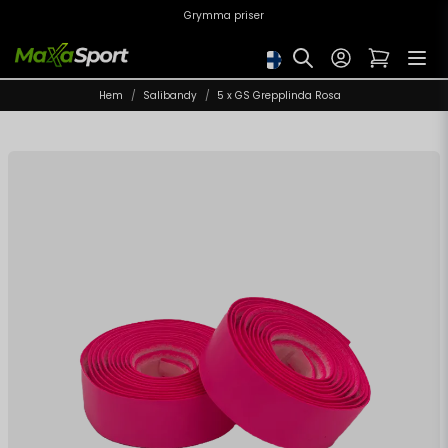
Grymma priser
Hem
Salibandy
5 x GS Grepplinda Rosa