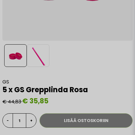
GS
5 x GS Grepplinda Rosa
€ 35,85
€ 44,83
LISÄÄ OSTOSKORIIN
-
+