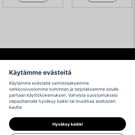
Frågor och svar
Käytämme evästeitä
Köpvillkor
Käytämme evästeitä varmistaaksemme
Betalning
verkkosivustomme toiminnan ja tarjotaksemme sinulle
Frakter
parhaan käyttökokemuksen. Vahvista suostumuksesi
Retur och reklamationer
napauttamalla hyväksy kaikki tai muokkaa asetusten
Integritetspolicy
kautta
Asiakastuki
Sosiaalinen media
OTA YHTEYTTÄ
Hyväksy kaikki