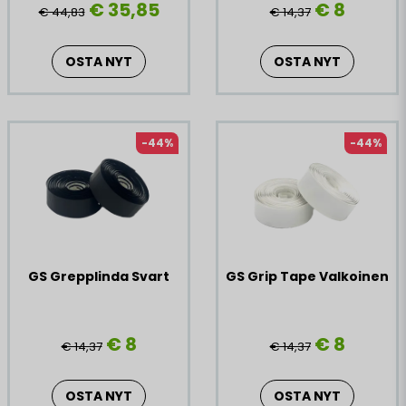
€ 35,85
€ 8
€ 44,83
€ 14,37
The grip tape is best after a period of use.
Long durability
OSTA NYT
OSTA NYT
Weight 30 g
-44%
-44%
GS Grepplinda Svart
GS Grip Tape Valkoinen
€ 8
€ 8
€ 14,37
€ 14,37
OSTA NYT
OSTA NYT