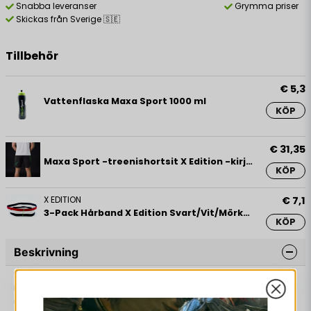
Snabba leveranser
Grymma priser
Skickas från Sverige 🇸🇪
Tillbehör
€ 5,3
Vattenflaska Maxa Sport 1000 ml
KÖP
€ 31,35
Maxa Sport -treenishortsit X Edition -kirjonta
KÖP
X EDITION
€ 7,1
3-Pack Hårband X Edition Svart/Vit/Mörkröd
KÖP
Beskrivning
GS Grepplinda är en stilren Grepplinda som passar den
medvetna spelaren med högsta krav. Grepplindan är
utan tryck vilket motverkar att smuts fastnar och