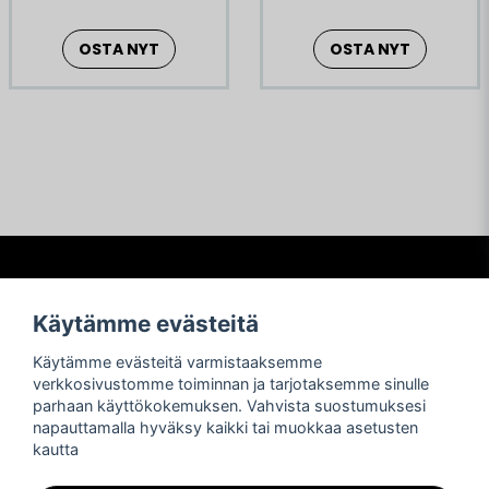
OSTA NYT
OSTA NYT
Frågor och svar
Käytämme evästeitä
Köpvillkor
Käytämme evästeitä varmistaaksemme
Betalning
verkkosivustomme toiminnan ja tarjotaksemme sinulle
Frakter
parhaan käyttökokemuksen. Vahvista suostumuksesi
Retur och reklamationer
napauttamalla hyväksy kaikki tai muokkaa asetusten
Integritetspolicy
kautta
Asiakastuki
Sosiaalinen media