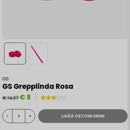
GS
GS Grepplinda Rosa
€ 8
€ 14,37
LISÄÄ OSTOSKORIIN
-
+