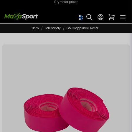
Skickas från Sverige 🇸🇪
Hem
Salibandy
GS Grepplinda Rosa