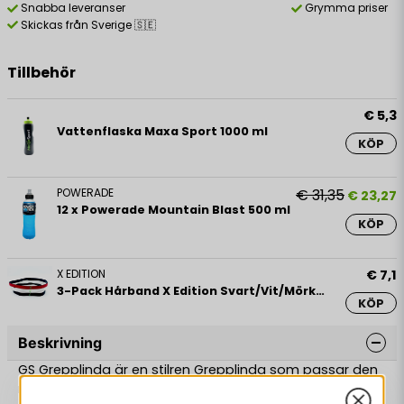
Snabba leveranser
Grymma priser
Skickas från Sverige 🇸🇪
Tillbehör
€ 5,3
Vattenflaska Maxa Sport 1000 ml
KÖP
POWERADE
€ 31,35
€ 23,27
12 x Powerade Mountain Blast 500 ml
KÖP
X EDITION
€ 7,1
3-Pack Hårband X Edition Svart/Vit/Mörkröd
KÖP
Beskrivning
GS Grepplinda är en stilren Grepplinda som passar den
medvetna spelaren med högsta krav. Grepplindan är