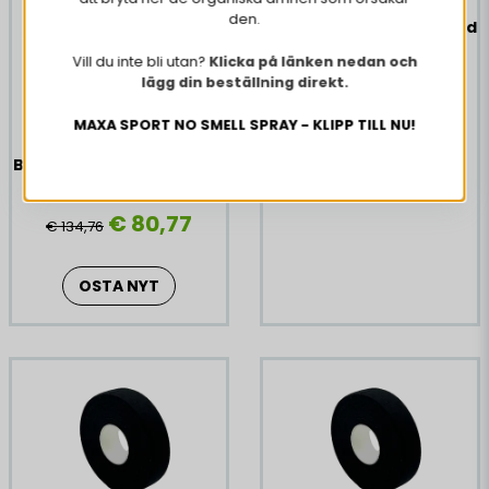
the market. The tape has good adhesive and therefore
den.
5 x Hockeytejp Svart Bred
extra good adhesion.
36 mm
Vill du inte bli utan?
Klicka på länken nedan och
DURABLE
lägg din beställning direkt.
€ 19,32
GOOD ADHESIVE
MAXA SPORT NO SMELL SPRAY - KLIPP TILL NU!
25 Meters of tape on the roll (20% EXTRA)
Paket 20 x Hockeytejp
Bred 36 mm + Valfritt flak
OSTA NYT
24 Pack
€ 80,77
€ 134,76
OSTA NYT