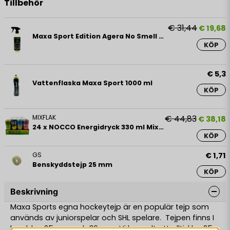
Tillbehör
€ 31,44
€ 19,68
Maxa Sport Edition Agera No Smell Spray 500 ml
KÖP
€ 5,3
Vattenflaska Maxa Sport 1000 ml
KÖP
MIXFLAK
€ 44,83
€ 38,18
24 x NOCCO Energidryck 330 ml Mixflak
KÖP
GS
€ 1,71
Benskyddstejp 25 mm
KÖP
Beskrivning
Maxa Sports egna hockeytejp är en populär tejp som
används av juniorspelar och SHL spelare. Tejpen finns I
bredden 25 mm och 36 mm. Vi har valt att alltid ha 25