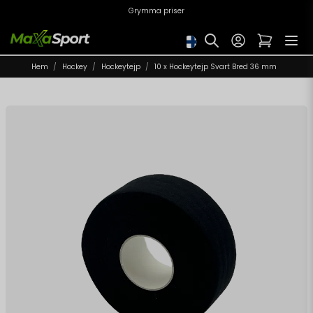
Grymma priser
Hem
Hockey
Hockeytejp
10 x Hockeytejp Svart Bred 36 mm