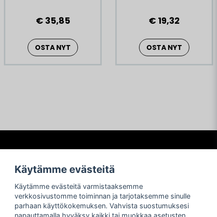
€ 35,85
€ 19,32
OSTA NYT
OSTA NYT
Frågor och svar
Käytämme evästeitä
Köpvillkor
Käytämme evästeitä varmistaaksemme
Betalning
verkkosivustomme toiminnan ja tarjotaksemme sinulle
Frakter
parhaan käyttökokemuksen. Vahvista suostumuksesi
Retur och reklamationer
napauttamalla hyväksy kaikki tai muokkaa asetusten