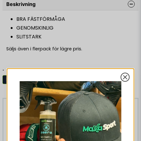
Beskrivning
BRA FÄSTFÖRMÅGA
GENOMSKINLIG
SLITSTARK
Säljs även i flerpack för lägre pris.
.
Benskyddstejp
Hockey
Liknande produkter