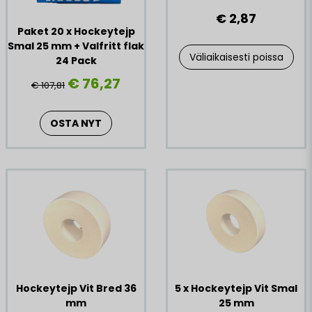
€ 2,87
Paket 20 x Hockeytejp
Smal 25 mm + Valfritt flak
Väliaikaisesti poissa
24 Pack
€ 76,27
€ 107,81
OSTA NYT
Hockeytejp Vit Bred 36
5 x Hockeytejp Vit Smal
mm
25 mm