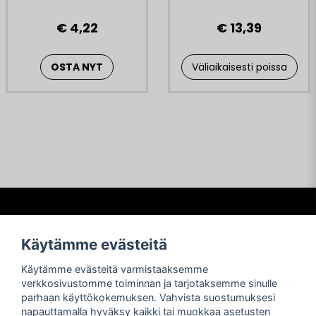
€ 4,22
€ 13,39
OSTA NYT
Väliaikaisesti poissa
Frågor och svar
Käytämme evästeitä
Köpvillkor
Käytämme evästeitä varmistaaksemme
Betalning
verkkosivustomme toiminnan ja tarjotaksemme sinulle
Frakter
parhaan käyttökokemuksen. Vahvista suostumuksesi
Retur och reklamationer
napauttamalla hyväksy kaikki tai muokkaa asetusten
Integritetspolicy