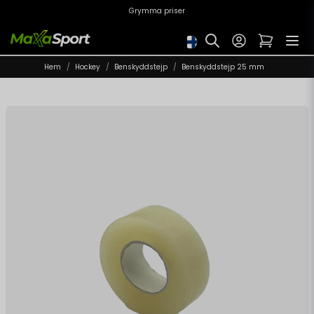
Grymma priser
Hem
Hockey
Benskyddstejp
Benskyddstejp 25 mm