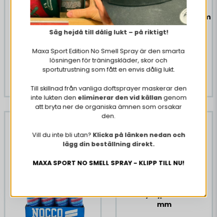
10 x Benskyddstejp 25
5 x Benskyddstejp 25 mm
mm
Säg hejdå till dålig lukt – på riktigt!
€ 15,18
€ 8
Maxa Sport Edition No Smell Spray är den smarta
lösningen för träningskläder, skor och
sportutrustning som fått en envis dålig lukt.
OSTA NYT
OSTA NYT
Till skillnad från vanliga doftsprayer maskerar den
inte lukten den
eliminerar den vid källan
genom
att bryta ner de organiska ämnen som orsakar
den.
-29%
Vill du inte bli utan?
Klicka på länken nedan och
lägg din beställning direkt.
MAXA SPORT NO SMELL SPRAY - KLIPP TILL NU!
Hockeytejp Vit Smal 25
mm