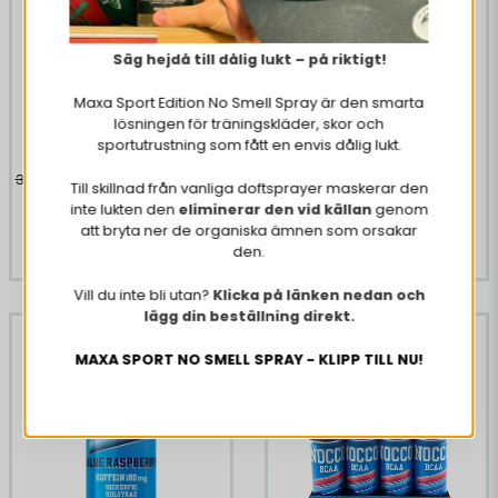
Säg hejdå till dålig lukt – på riktigt!
24 X Nocco Peachango
Maxa Sport Edition No Smell Spray är den smarta
330 ml
lösningen för träningskläder, skor och
sportutrustning som fått en envis dålig lukt.
250,55 DKK
338,82 DKK
Till skillnad från vanliga doftsprayer maskerar den
inte lukten den
eliminerar den vid källan
genom
att bryta ner de organiska ämnen som orsakar
KØB NU
den.
Vill du inte bli utan?
Klicka på länken nedan och
lägg din beställning direkt.
-26%
-28%
MAXA SPORT NO SMELL SPRAY - KLIPP TILL NU!