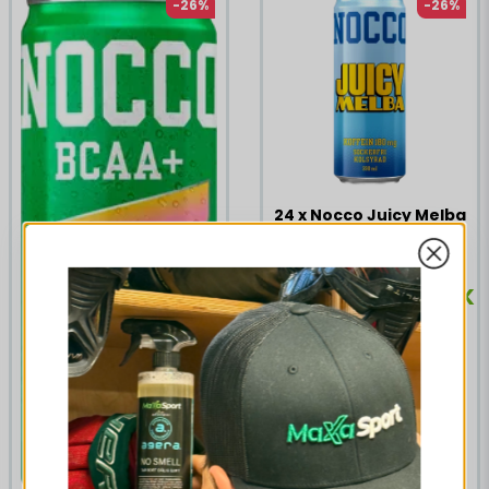
-26%
-26%
sockerarter 0 g Fiber 0 g Protein 0 g Salt 0 g Biotin 15 μg
30% Folsyra 30 μg 15% Niacin 3,9 mg 24% Vitamin B12 0,76
μg 30% Vitamin B6 0,42 mg 30%
24 x Nocco Juicy Melba
330 ml
250,55 DKK
338,82 DKK
KØB NU