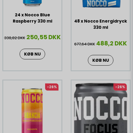
24 x Nocco Blue
Raspberry 330 ml
48 x Nocco Energidryck
330 ml
250,55 DKK
338,82 DKK
488,2 DKK
677,64 DKK
KØB NU
KØB NU
-26%
-26%