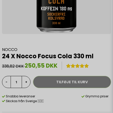
NOCCO
24 X Nocco Focus Cola 330 ml
250,55 DKK
338,82 DKK
TILFØJE TIL KURV
-
+
Snabba leveranser
Grymma priser
Skickas från Sverige 🇸🇪