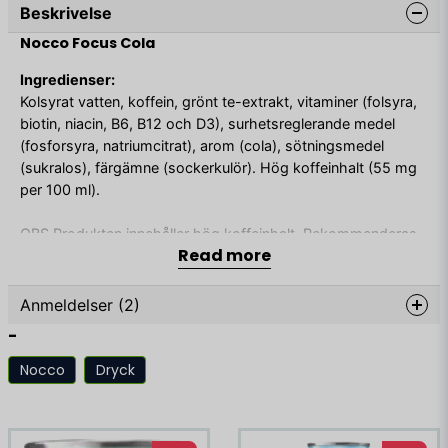
Beskrivelse
Nocco Focus Cola
Ingredienser:
Kolsyrat vatten, koffein, grönt te-extrakt, vitaminer (folsyra,
biotin, niacin, B6, B12 och D3), surhetsreglerande medel
(fosforsyra, natriumcitrat), arom (cola), sötningsmedel
(sukralos), färgämne (sockerkulör). Hög koffeinhalt (55 mg
per 100 ml).
OBS Produkten innehåller hög koffeinhalt. Rekommenderas
Read more
ej för barn, gravida och ammande eller personer känsliga för
koffein. Användning ihop med alkoholhaltig dryck
rekommenderas ej. Vi rekommenderar max 2 burkar/dygn.
Anmeldelser (2)
Öppnad burk bör konsumeras under dagen.
-
Förvaringsinstruktioner för konsument: Förvaras i
Ann-chatrine
rumstemperatur eller vid lägst +2°C.
Nocco
Dryck
Lignende produkter
Raza
Good taste
Näringsvärde per 100 ml Innehåll 100 ml RI*
Energi 0 kcal
Energi 1 kJ Fett 0 g Varav mättat fett 0 g Kolhydrat 0 g Varav