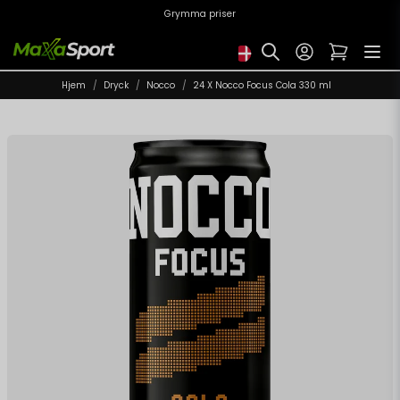
Grymma priser
Hjem
Dryck
Nocco
24 X Nocco Focus Cola 330 ml