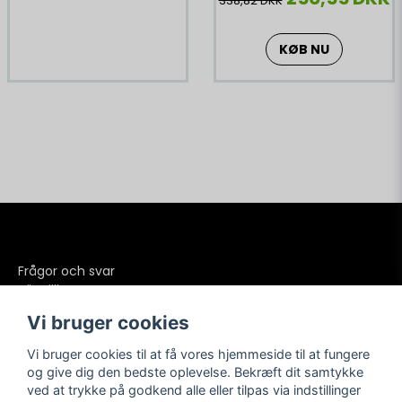
338,82 DKK
KØB NU
Frågor och svar
Köpvillkor
Betalning
Vi bruger cookies
Frakter
Retur och reklamationer
Vi bruger cookies til at få vores hjemmeside til at fungere
Integritetspolicy
og give dig den bedste oplevelse. Bekræft dit samtykke
ved at trykke på godkend alle eller tilpas via indstillinger
Kundesupport
Sociale medier