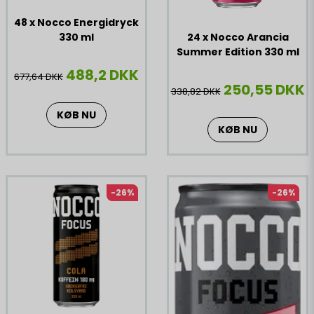
48 x Nocco Energidryck
330 ml
24 x Nocco Arancia
Summer Edition 330 ml
488,2 DKK
677,64 DKK
250,55 DKK
338,82 DKK
KØB NU
KØB NU
-26%
-26%