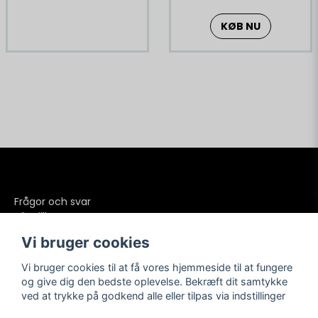
KØB NU
Frågor och svar
Köpvillkor
Betalning
Vi bruger cookies
Frakter
Retur och reklamationer
Vi bruger cookies til at få vores hjemmeside til at fungere
Integritetspolicy
og give dig den bedste oplevelse. Bekræft dit samtykke
ved at trykke på godkend alle eller tilpas via indstillinger
Kundesupport
Sociale medier