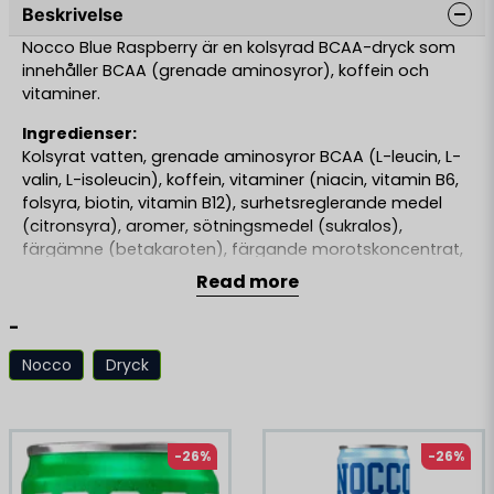
Beskrivelse
Nocco Blue Raspberry är en kolsyrad BCAA-dryck som
innehåller BCAA (grenade aminosyror), koffein och
vitaminer.
Ingredienser:
Kolsyrat vatten, grenade aminosyror BCAA (L-leucin, L-
valin, L-isoleucin), koffein, vitaminer (niacin, vitamin B6,
folsyra, biotin, vitamin B12), surhetsreglerande medel
(citronsyra), aromer, sötningsmedel (sukralos),
färgämne (betakaroten), färgande morotskoncentrat,
konserveringsmedel (kaliumsorbat, natriumbensoat).
Read more
HÖG KOFFEINHALT (55 MG/100 ML).
-
OBS Produkten innehåller hög koffeinhalt. Rekommenderas
Nocco
Dryck
ej för barn, gravida och ammande eller personer känsliga för
Lignende produkter
koffein. Användning ihop med alkoholhaltig dryck
rekommenderas ej. Vi rekommenderar max 2 burkar/dygn.
Öppnad burk bör konsumeras under dagen.
-26%
-26%
Förvaringsinstruktioner för konsument: Förvaras i
rumstemperatur eller vid lägst +2°C.