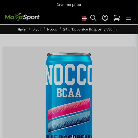
Grymma priser
Hjem
Dryck
Nocco
24 x Nocco Blue Raspberry 330 ml