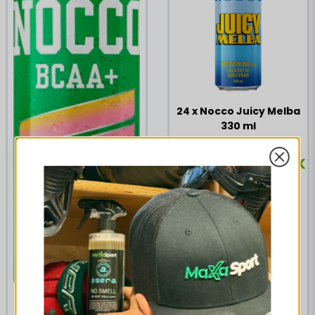
24 x Nocco Juicy Melba
330 ml
250,55 DKK
338,82 DKK
KØB NU