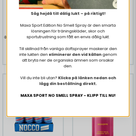
24 X Nocco Peachango
Säg hejdå till dålig lukt – på riktigt!
330 ml
Maxa Sport Edition No Smell Spray är den smarta
lösningen för träningskläder, skor och
250,55 DKK
sportutrustning som fått en envis dålig lukt.
338,82 DKK
Till skillnad från vanliga doftsprayer maskerar den
KØB NU
inte lukten den
eliminerar den vid källan
genom
att bryta ner de organiska ämnen som orsakar
den.
Vill du inte bli utan?
Klicka på länken nedan och
-28%
-26%
lägg din beställning direkt.
MAXA SPORT NO SMELL SPRAY - KLIPP TILL NU!