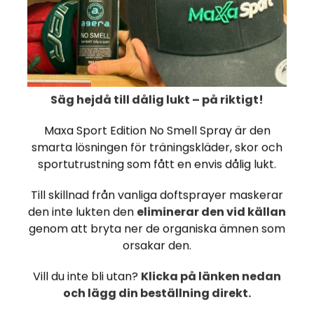
· BCAA 4:1:1 (leucin, valin
-26%
· Koffein 180 mg
· Vitamin D 100% DRI
Säg hejdå till dålig lukt – på riktigt!
· Vitamin B6 100% DRI
Maxa Sport Edition No Smell Spray är den
· Vitamin B12 100% DRI
smarta lösningen för träningskläder, skor och
d
24 x NOCCO
· Biotin 100% DRI
sportutrustning som fått en envis dålig lukt.
BCAA+ Äpple 330
· Folsyra 50% DRI
ml
Till skillnad från vanliga doftsprayer maskerar
5
250,55
338,82 DKK
· Niacin 80% DRI
den inte lukten den
eliminerar den vid källan
DKK
genom att bryta ner de organiska ämnen som
*DRI: Dagligt referensint
orsakar den.
KØB NU
Rekommenderas ej för b
Vill du inte bli utan?
Klicka på länken nedan
känsliga för koffeinOBS 
Rekommenderas ej för b
och lägg din beställning direkt.
känsliga för koffein. An