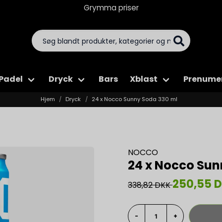
Grymma priser
Padel
Dryck
Bars
Xblast
Prenume
Hjem
Dryck
24 x Nocco Sunny Soda 330 ml
NOCCO
24 x Nocco Sun
250,55 
338,82 DKK
-
+