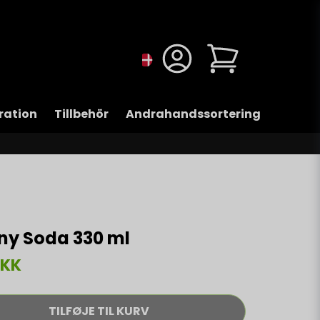
ration
Tillbehör
Andrahandssortering
ny Soda 330 ml
DKK
TILFØJE TIL KURV