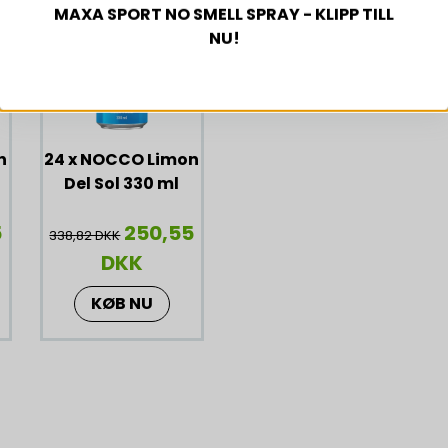
-26%
rekommenderas ej. Vi 
MAXA SPORT NO SMELL SPRAY - KLIPP TILL
burk bör konsumeras und
NU!
konsument: Förvaras i ru
n
24 x NOCCO Limon
Del Sol 330 ml
5
250,55
338,82 DKK
DKK
KØB NU