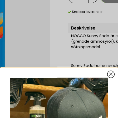
Snabba leveranser
Beskrivelse
NOCCO Sunny Soda är en
(grenade aminosyror), kof
sötningsmedel.
Sunny Soda har en smak 
Hög koffeinhalt (55 mg/
och ammande eller perso
Ingredienser:
Kolsyrat vatten, grenade
isoleucin), koffein, vitam
-
D, vitamin B12), surhets
sötningsmedel (sukralo
Nocco
Dryck