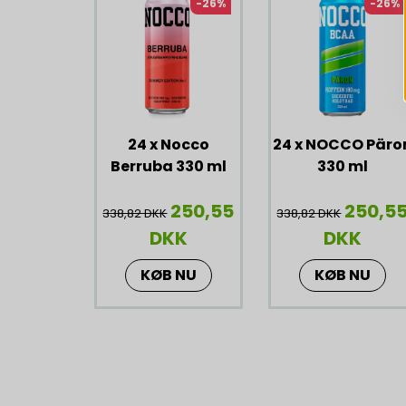
-26%
-26%
24 x Nocco
24 x NOCCO Päro
Berruba 330 ml
330 ml
250,55
250,5
338,82 DKK
338,82 DKK
DKK
DKK
KØB NU
KØB NU