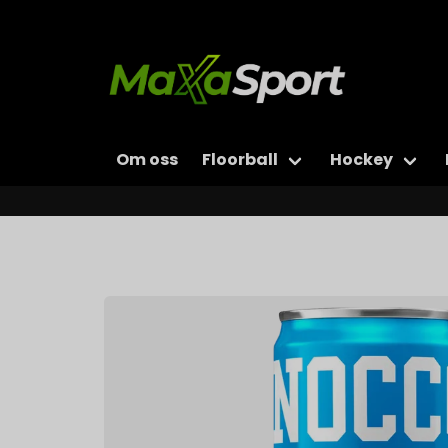
Om oss
Floorball
Hockey