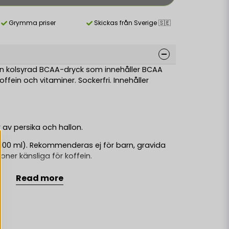
Grymma priser
Skickas från Sverige 🇸🇪
 kolsyrad BCAA-dryck som innehåller BCAA
fein och vitaminer. Sockerfri. Innehåller
av persika och hallon.
100 ml). Rekommenderas ej för barn, gravida
ner känsliga för koffein.
Read more
 aminosyror BCAA (L-leucin, L-valin, L-
iner (niacin, vitamin B6, folsyra, biotin, vitamin
reglerande medel (citronsyra), aromer,
s), färgämne (beta-karoten).