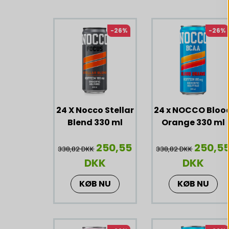
Lignende produkter
-26%
-26%
24 X Nocco Stellar
24 x NOCCO Bloo
Blend 330 ml
Orange 330 ml
250,55
250,5
338,82 DKK
338,82 DKK
DKK
DKK
KØB NU
KØB NU