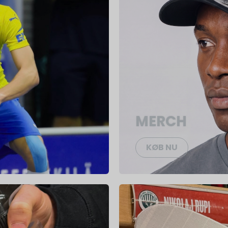
MERCH
KØB NU