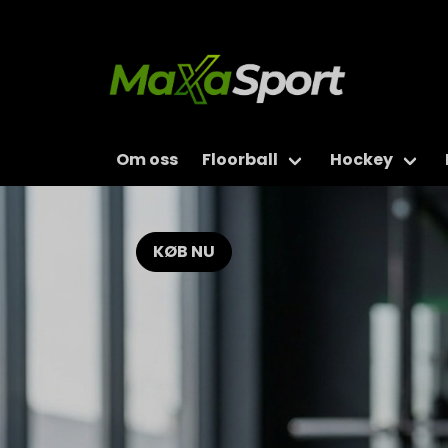
Om oss
Floorball
Hockey
KØB NU