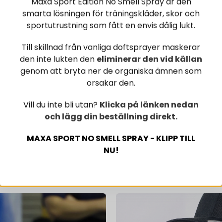
Maxa Sport Edition No Smell Spray är den
smarta lösningen för träningskläder, skor och
SPORTSPRODU
sportutrustning som fått en envis dålig lukt.
MED AT MAKS
Till skillnad från vanliga doftsprayer maskerar
den inte lukten den
eliminerar den vid källan
genom att bryta ner de organiska ämnen som
orsakar den.
Vill du inte bli utan?
Klicka på länken nedan
och lägg din beställning direkt.
MAXA SPORT NO SMELL SPRAY - KLIPP TILL
NU!