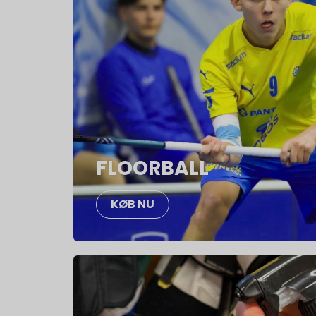
FLOORBALL
KØB NU