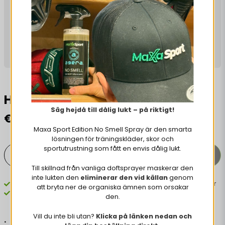
Hockeytejp 25 mm
Säg hejdå till dålig lukt – på riktigt!
€ 2,87
Maxa Sport Edition No Smell Spray är den smarta
lösningen för träningskläder, skor och
sportutrustning som fått en envis dålig lukt.
LISÄÄ OSTOSKORIIN
-
+
Till skillnad från vanliga doftsprayer maskerar den
inte lukten den
eliminerar den vid källan
genom
Snabba leveranser
Grymma priser
att bryta ner de organiska ämnen som orsakar
Skickas från Sverige 🇸🇪
den.
Vill du inte bli utan?
Klicka på länken nedan och
.