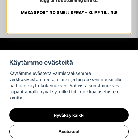
lägg din beställning direkt.
MAXA SPORT NO SMELL SPRAY - KLIPP TILL NU!
Frågor och svar
Käytämme evästeitä
Köpvillkor
Käytämme evästeitä varmistaaksemme
Betalning
verkkosivustomme toiminnan ja tarjotaksemme sinulle
Frakter
parhaan käyttökokemuksen. Vahvista suostumuksesi
Retur och reklamationer
napauttamalla hyväksy kaikki tai muokkaa asetusten
Integritetspolicy
kautta
Asiakastuki
Sosiaalinen media
OTA YHTEYTTÄ
Hyväksy kaikki
Asetukset