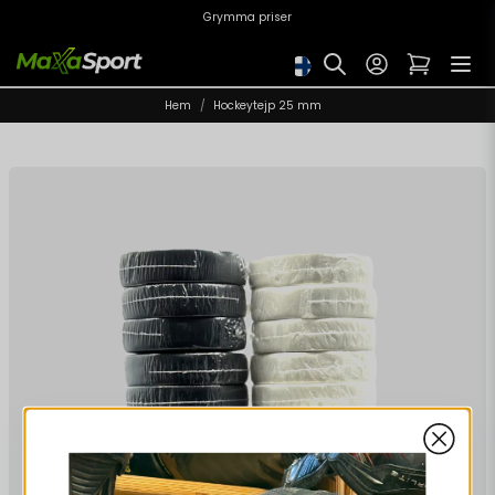
Grymma priser
Hem
Hockeytejp 25 mm