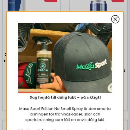
Vatten, syra (citronsyra), kolsyra, taurin (0,4 %),
surhetsreglerande medel (natriumkarbonater,
magnesiumkarbonater), sötningsmedel (acesulfam K,
aspartam), koffein (0,03 %), vitaminer (niacin,
pantotensyra, B6, B12), aromer, förtjockningsmedel
(xantangummi), färgämnen (sockerkulör, riboflaviner).
Innehåller en källa till fenylalanin. Innehåller
sötningsmedel.
24 x Red Bull Original 250
24 x Powerking Original
ml Andrahandssortering
250 ml
EJ ÖPPET KÖP
Andrahandssortering EJ
€ 13,39
ÖPPET KÖP
€ 40,34
€ 8,89
€ 15,18
Väliaikaisesti poissa
Säg hejdå till dålig lukt – på riktigt!
Väliaikaisesti poissa
Maxa Sport Edition No Smell Spray är den smarta
lösningen för träningskläder, skor och
sportutrustning som fått en envis dålig lukt.
-70%
-70%