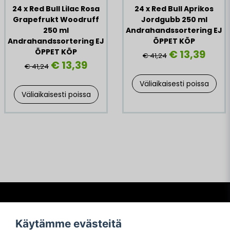
24 x Red Bull Lilac Rosa
24 x Red Bull Aprikos
Grapefrukt Woodruff
Jordgubb 250 ml
250 ml
Andrahandssortering EJ
Andrahandssortering EJ
ÖPPET KÖP
ÖPPET KÖP
€ 13,39
€ 41,24
€ 13,39
€ 41,24
Väliaikaisesti poissa
Väliaikaisesti poissa
Frågor och svar
Käytämme evästeitä