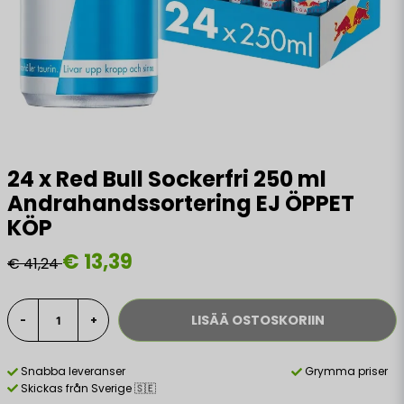
24 x Red Bull Sockerfri 250 ml
Andrahandssortering EJ ÖPPET
KÖP
€ 13,39
€ 41,24
LISÄÄ OSTOSKORIIN
-
+
Snabba leveranser
Grymma priser
Skickas från Sverige 🇸🇪