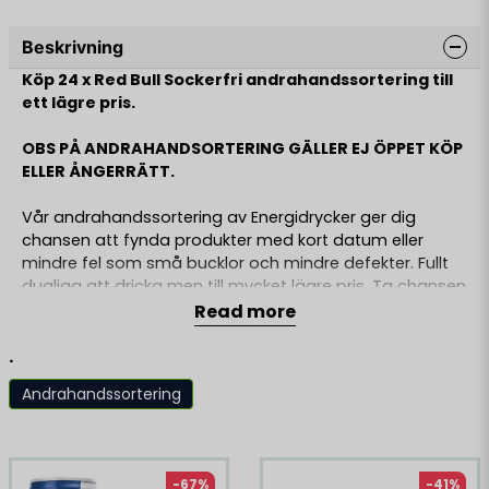
Beskrivning
Köp 24 x Red Bull Sockerfri andrahandssortering till
ett lägre pris.
OBS PÅ ANDRAHANDSORTERING GÄLLER EJ ÖPPET KÖP
ELLER ÅNGERRÄTT.
Vår andrahandssortering av Energidrycker ger dig
chansen att fynda produkter med kort datum eller
mindre fel som små bucklor och mindre defekter. Fullt
dugliga att dricka men till mycket lägre pris. Ta chansen
att fynda samma innehåll och smak men till oslagbart
Read more
pris!
.
Information:
Andrahandsortering är produkter som fortfarande
Andrahandssortering
håller samma kvalité men har prissänkts pga
mindre
Liknande produkter
defekter och bucklor på burk eller kort datum.
Ingredienser Red Bull Sockerfri:
-67%
-41%