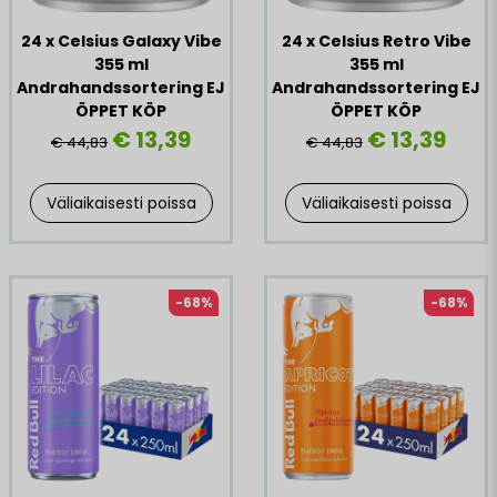
24 x Celsius Galaxy Vibe
24 x Celsius Retro Vibe
355 ml
355 ml
Andrahandssortering EJ
Andrahandssortering EJ
ÖPPET KÖP
ÖPPET KÖP
€ 13,39
€ 13,39
€ 44,83
€ 44,83
Väliaikaisesti poissa
Väliaikaisesti poissa
-68%
-68%