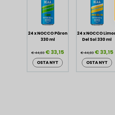
24 x NOCCO Päron
24 x NOCCO Limo
330 ml
Del Sol 330 ml
€ 33,15
€ 33,15
€ 44,83
€ 44,83
OSTA NYT
OSTA NYT