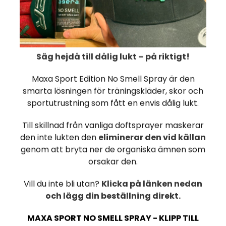
fett:
– varav mättat fett:
-26%
kolhydrat:
Säg hejdå till dålig lukt – på riktigt!
– varav sockerarter:
Maxa Sport Edition No Smell Spray är den
smarta lösningen för träningskläder, skor och
fiber:
sportutrustning som fått en envis dålig lukt.
d
24 x NOCCO
salt:
BCAA+ Äpple 330
Till skillnad från vanliga doftsprayer maskerar
protein:
ml
den inte lukten den
eliminerar den vid källan
€ 33,15
€ 44,83
genom att bryta ner de organiska ämnen som
vitamin B7 (biotin):
orsakar den.
OSTA NYT
Vill du inte bli utan?
Klicka på länken nedan
vitamin B9 (folsyra oc
och lägg din beställning direkt.
-26%
MAXA SPORT NO SMELL SPRAY - KLIPP TILL
vitamin B3 (niacin: n