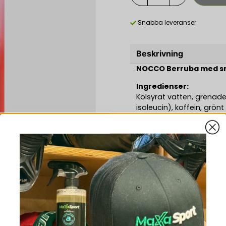
Snabba leveranser
Beskrivning
NOCCO Berruba med sm
Ingredienser:
Kolsyrat vatten, grenade
isoleucin), koffein, grönt
folsyra, biotin, vitamin D
smakämnen, sötningsmed
Näringsdeklaration:
energi:
.
energi:
Nocco
Dryck