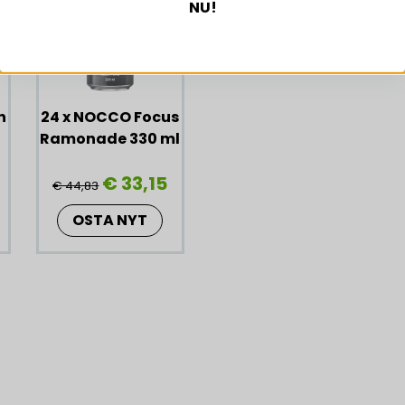
NU!
nikotinsyra):
vitamin B12:
vitamin B6:
n
24 x NOCCO Focus
Ramonade 330 ml
vitamin D:
€ 33,15
€ 44,83
OSTA NYT
Rekommenderas ej för b
känsliga för koffeinOBS 
Rekommenderas ej för b
känsliga för koffein. An
rekommenderas ej. Vi 
burk bör konsumeras und
konsument: Förvaras i ru