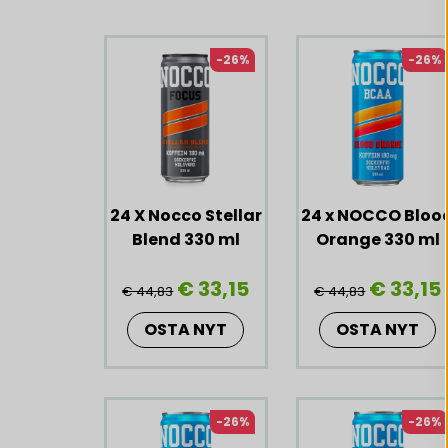
Liknande produkter
-26%
-26%
24 X Nocco Stellar
24 x NOCCO Bloo
Blend 330 ml
Orange 330 ml
€ 33,15
€ 33,15
€ 44,83
€ 44,83
OSTA NYT
OSTA NYT
-26%
-26%