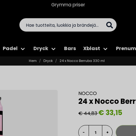
Grymma priser
Padel
Dryck
Bars
Xblast
Prenum
Hem
Dryck
24 x Nocco Berruba 330 ml
NOCCO
24 x Nocco Ber
€ 33,15
€ 44,83
-
+