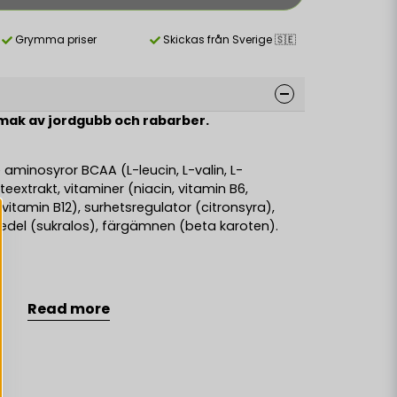
Grymma priser
Skickas från Sverige 🇸🇪
ak av jordgubb och rabarber.
 aminosyror BCAA (L-leucin, L-valin, L-
 teextrakt, vitaminer (niacin, vitamin B6,
, vitamin B12), surhetsregulator (citronsyra),
el (sukralos), färgämnen (beta karoten).
4,00
Read more
kcal
16,74
kJ