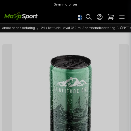
Grymma priser
Andrahandssortering
24 x Latitude Havet 330 ml Andrahandssortering EJ ÖPPET 