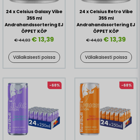
24 x Celsius Galaxy Vibe
24 x Celsius Retro Vibe
355 ml
355 ml
Andrahandssortering EJ
Andrahandssortering EJ
ÖPPET KÖP
ÖPPET KÖP
€ 13,39
€ 13,39
€ 44,83
€ 44,83
Väliaikaisesti poissa
Väliaikaisesti poissa
-68%
-68%