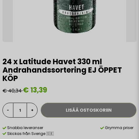
24 x Latitude Havet 330 ml
Andrahandssortering EJ ÖPPET
KÖP
€ 13,39
€ 40,34
LISÄÄ OSTOSKORIIN
-
+
Snabba leveranser
Grymma priser
Skickas från Sverige 🇸🇪