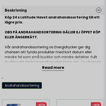
Beskrivning
Köp 24 x Latitude Havet andrahandssortering till ett
lägre pris.
OBS PÅ ANDRAHANDSORTERING GÄLLER EJ ÖPPET KÖP
ELLER ÅNGERRÄTT.
Vår andrahandssortering av Energidrycker ger dig
chansen att fynda produkter med kort datum eller
mindre fel som små bucklor och mindre defekter. Fullt
dugliga att dricka men till mycket lägre pris. Ta chansen
att fynda samma innehåll och smak men till oslagbart
Read more
pris!
.
Information:
Andrahandsortering är produkter som fortfarande
Andrahandssortering
håller samma kvalité men har prissänkts pga
mindre
Liknande produkter
defekter och bucklor på burk eller kort datum.
Ingredienser:
-67%
-41%