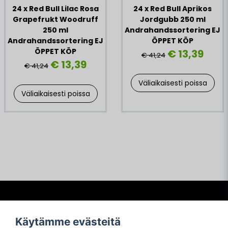
24 x Red Bull Lilac Rosa
24 x Red Bull Aprikos
Grapefrukt Woodruff
Jordgubb 250 ml
250 ml
Andrahandssortering EJ
Andrahandssortering EJ
ÖPPET KÖP
ÖPPET KÖP
€ 13,39
€ 41,24
€ 13,39
€ 41,24
Väliaikaisesti poissa
Väliaikaisesti poissa
Frågor och svar
Käytämme evästeitä