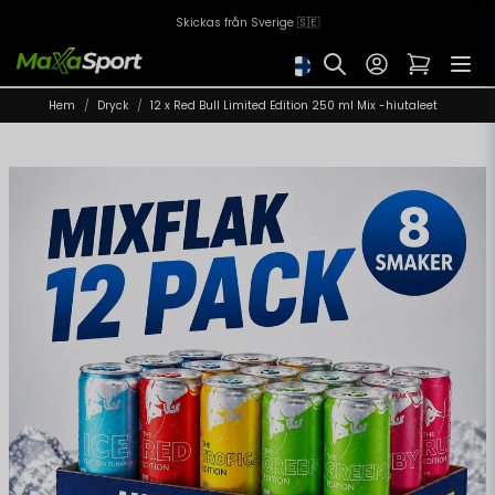
Skickas från Sverige 🇸🇪
Hem
Dryck
12 x Red Bull Limited Edition 250 ml Mix -hiutaleet