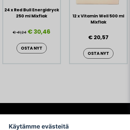
24 x Red Bull Energidryck
250 ml Mixflak
12 x Vitamin Well 500 ml
Mixflak
€ 30,46
€ 41,24
€ 20,57
OSTA NYT
OSTA NYT
Frågor och svar
Käytämme evästeitä