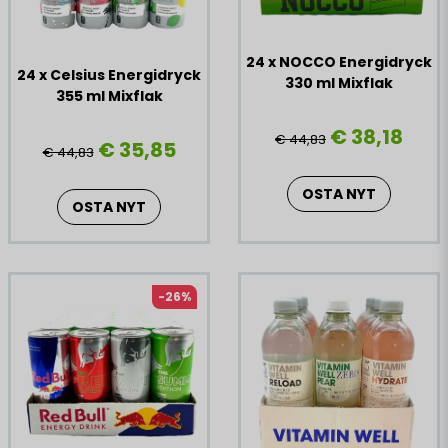
24 x NOCCO Energidryck
24 x Celsius Energidryck
330 ml Mixflak
355 ml Mixflak
€ 38,18
€ 44,83
€ 35,85
€ 44,83
OSTA NYT
OSTA NYT
-26%