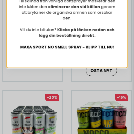
Till skillnad från vanliga doftsprayer maskerar den
acetatisobutyrat).
inte lukten den
eliminerar den vid källan
genom
att bryta ner de organiska ämnen som orsakar
Ingredienser Ice
den.
4 x 12 Red Bull Limited
Kolsyrat vatten, sackaros, glukos, syra (citronsyra),
Edition 250 ml
Vill du inte bli utan?
Klicka på länken nedan och
koldioxid, taurin (0,4%), surhetsreglerande medel
Supermixflak Nocco,
lägg din beställning direkt.
(natriumcitrat, magnesiumkarbonat), koffein (32
Celsius, Red Bull &
mg/100 ml), naturliga aromer (vanilj, mixade bär),
Latitude 65
€ 89,75
€ 103,86
MAXA SPORT NO SMELL SPRAY - KLIPP TILL NU!
färgämnen (E150d, E163), vitaminer (niacin,
€ 39,44
€ 62,8
pantotensyra, vitamin B6, vitamin B12),
stabiliseringsmedel (glycerolestrar av hartssyror).
OSTA NYT
OSTA NYT
-20%
-15%