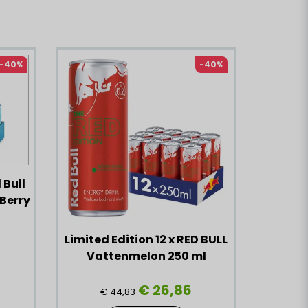
-40%
-40%
 Bull
 Berry
Limited Edition 12 x RED BULL
Vattenmelon 250 ml
€ 26,86
€ 44,83