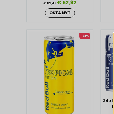
€ 52,92
€ 82,47
OSTA NYT
-31%
24 x 