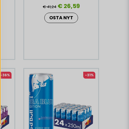
€ 26,59
€ 41,24
OSTA NYT
-36%
-31%