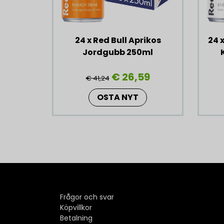
24 x Red Bull Aprikos
24 
Jordgubb 250ml
€ 26,59
€ 41,24
OSTA NYT
Frågor och svar
Köpvillkor
Betalning