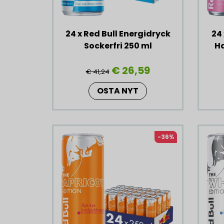
24 x Red Bull Energidryck
24 
Sockerfri 250 ml
Ha
€ 26,59
€ 41,24
OSTA NYT
-36%