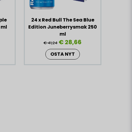
ple
24 x Red Bull The Sea Blue
 ml
Edition Juneberrysmak 250
ml
€ 28,66
€ 41,24
OSTA NYT