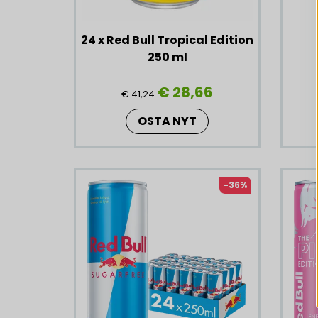
24 x Red Bull Tropical Edition
250 ml
€ 28,66
€ 41,24
OSTA NYT
-36%