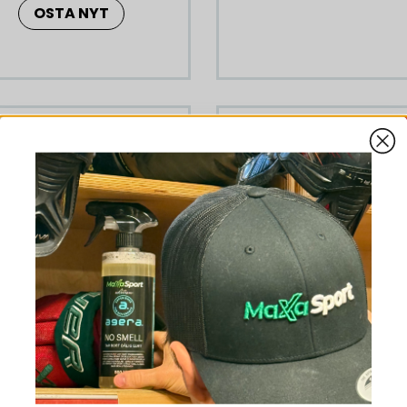
OSTA NYT
-31%
Red Bull The Blue Edition
24 x Red Bull Peach ed
Blåbärssmak 250 ml
White Peach sockerfri 