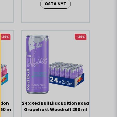
OSTA NYT
-36%
-36%
ition
24 x Red Bull Lilac Edition Rosa
250 m
Grapefrukt Woodruff 250 ml