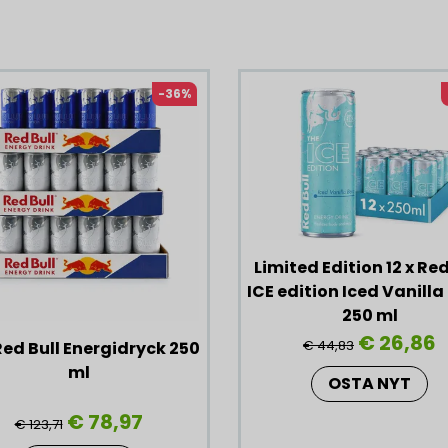
-36%
Limited Edition 12 x Red
ICE edition Iced Vanilla
250 ml
€ 26,86
€ 44,83
Red Bull Energidryck 250
ml
OSTA NYT
€ 78,97
€ 123,71