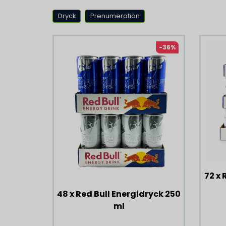
Dryck
Prenumeration
-36%
72 x 
48 x Red Bull Energidryck 250
ml