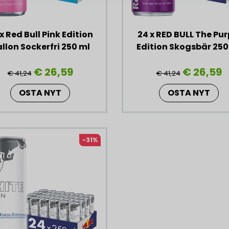
x Red Bull Pink Edition
24 x RED BULL The Pur
llon Sockerfri 250 ml
Edition Skogsbär 250
€ 26,59
€ 26,59
€ 41,24
€ 41,24
OSTA NYT
OSTA NYT
-31%