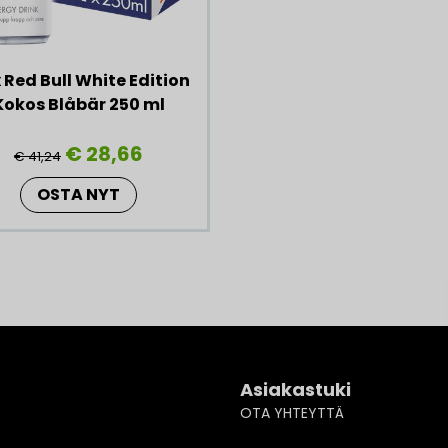
x Red Bull White Edition
Kokos Blåbär 250 ml
€ 28,66
€ 41,24
OSTA NYT
Asiakastuki
OTA YHTEYTTÄ