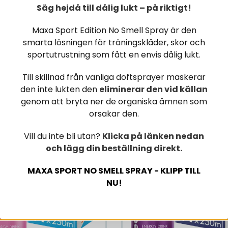
Säg hejdå till dålig lukt – på riktigt!
€ 28,66
€ 26,59
€ 41,24
€ 41,24
Maxa Sport Edition No Smell Spray är den
OSTA NYT
OSTA NYT
smarta lösningen för träningskläder, skor och
sportutrustning som fått en envis dålig lukt.
Till skillnad från vanliga doftsprayer maskerar
den inte lukten den
eliminerar den vid källan
genom att bryta ner de organiska ämnen som
orsakar den.
-36%
Vill du inte bli utan?
Klicka på länken nedan
och lägg din beställning direkt.
MAXA SPORT NO SMELL SPRAY - KLIPP TILL
NU!