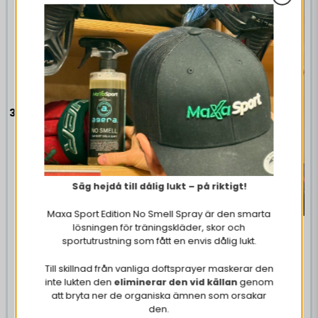
3-Pack Hårband X Edition
Svart/Vit/Mörkröd
53,64 DKK
Säg hejdå till dålig lukt – på riktigt!
KØB NU
Maxa Sport Edition No Smell Spray är den smarta
lösningen för träningskläder, skor och
Hårband X Edition Vit
sportutrustning som fått en envis dålig lukt.
Till skillnad från vanliga doftsprayer maskerar den
inte lukten den
eliminerar den vid källan
genom
23,77 DKK
att bryta ner de organiska ämnen som orsakar
den.