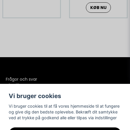
KØB NU
Frågor och svar
Köpvillkor
Betalning
Vi bruger cookies
Frakter
Retur och reklamationer
Vi bruger cookies til at få vores hjemmeside til at fungere
Integritetspolicy
og give dig den bedste oplevelse. Bekræft dit samtykke
ved at trykke på godkend alle eller tilpas via indstillinger
Kundesupport
Sociale medier
KONTAKT OS