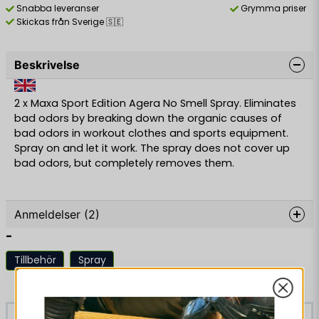
Snabba leveranser
Grymma priser
Skickas från Sverige 🇸🇪
Beskrivelse
2 x Maxa Sport Edition Agera No Smell Spray. Eliminates
bad odors by breaking down the organic causes of
bad odors in workout clothes and sports equipment.
Spray on and let it work. The spray does not cover up
bad odors, but completely removes them.
Anmeldelser (2)
-
Mikael
Tillbehör
Spray
Smidig och hjälper till att stilla stanken på
Lignende produkter
hockeymålvaktutrustningen.
Dennis