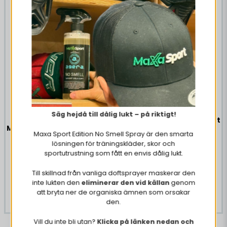
-37%
Luktar gott, men upplever att det går åt
ganska mycket för att få effekt
Säg hejdå till dålig lukt – på riktigt!
Vattenflaska Maxa Sport
Maxa Sport Edition Agera
1000 ml
Maxa Sport Edition No Smell Spray är den smarta
No Smell Spray 500 ml
lösningen för träningskläder, skor och
sportutrustning som fått en envis dålig lukt.
40,06 DKK
148,7 DKK
237,65 DKK
Till skillnad från vanliga doftsprayer maskerar den
inte lukten den
eliminerar den vid källan
genom
KØB NU
att bryta ner de organiska ämnen som orsakar
KØB NU
den.
Vill du inte bli utan?
Klicka på länken nedan och