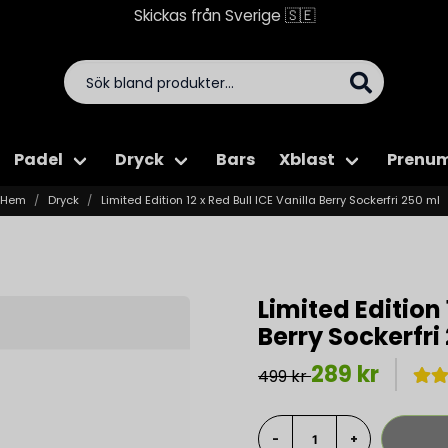
Skickas från Sverige 🇸🇪
Padel
Dryck
Bars
Xblast
Prenum
Hem
Dryck
Limited Edition 12 x Red Bull ICE Vanilla Berry Sockerfri 250 ml
Limited Edition 
Berry Sockerfri
289 kr
499 kr
-
+