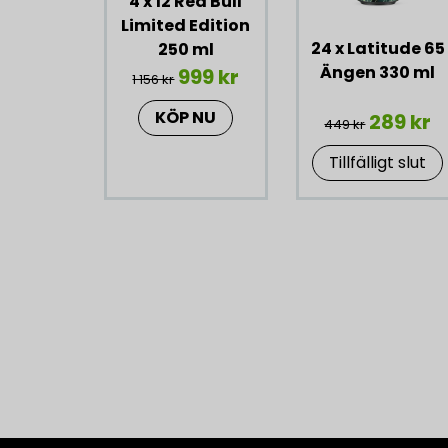
4 x 12 Red Bull
Limited Edition
24 x Latitude 65
250 ml
Ängen 330 ml
999 kr
1 156 kr
KÖP NU
289 kr
449 kr
Tillfälligt slut