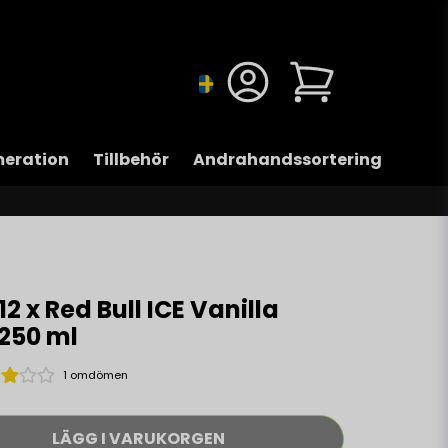
eration
Tillbehör
Andrahandssortering
12 x Red Bull ICE Vanilla
 250 ml
1 omdömen
LÄGG I VARUKORGEN