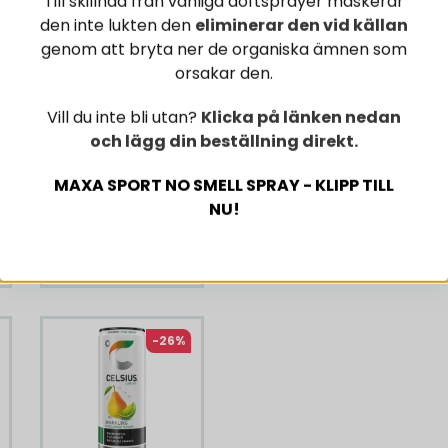
Till skillnad från vanliga doftsprayer maskerar
den inte lukten den
eliminerar den vid källan
genom att bryta ner de organiska ämnen som
orsakar den.
2
Vill du inte bli utan?
Klicka på länken nedan
12 x Powerade
och lägg din beställning direkt.
Cherry 500 ml
l
MAXA SPORT NO SMELL SPRAY - KLIPP TILL
259 kr
NU!
349 kr
KÖP NU
-26%