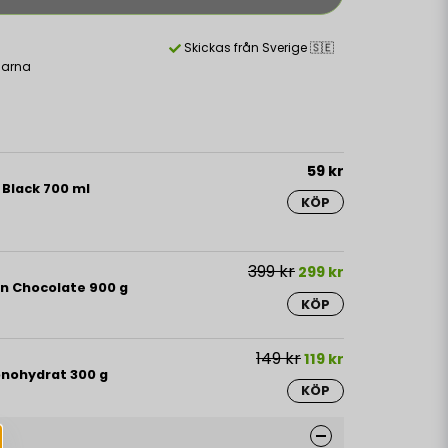
Skickas från Sverige 🇸🇪
larna
59 kr
 Black 700 ml
KÖP
399 kr
299 kr
in Chocolate 900 g
KÖP
149 kr
119 kr
onohydrat 300 g
KÖP