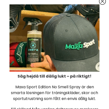
Säg hej till din nya besatthe
ultimata smakfusionen: frost
isig vanilj.
Ingredienser: Kolsyrat 
(citronsyra), koldioxid
(natriumcitrat, magne
naturliga aromer (vanil
vitaminer (niacin, pant
stabiliseringsmedel (gl
Recensioner (1)
.
Säg hejdå till dålig lukt – på riktigt!
Marcus
Red Bull
Dryck
Maxa Sport Edition No Smell Spray är den
ganska god, men behöver
smarta lösningen för träningskläder, skor och
sportutrustning som fått en envis dålig lukt.
-26%