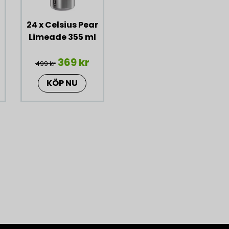
24 x Celsius Pear
Limeade 355 ml
369 kr
499 kr
KÖP NU