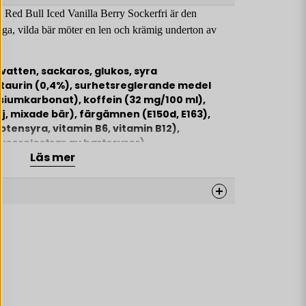
t. Red Bull Iced Vanilla Berry Sockerfri är den
iga, vilda bär möter en len och krämig underton av
vatten, sackaros, glukos, syra
, taurin (0,4%), surhetsreglerande medel
siumkarbonat), koffein (32 mg/100 ml),
j, mixade bär), färgämnen (E150d, E163),
otensyra, vitamin B6, vitamin B12),
ycerolestrar av hartssyror).
Läs mer
 vara iskall för att smaka bäst.