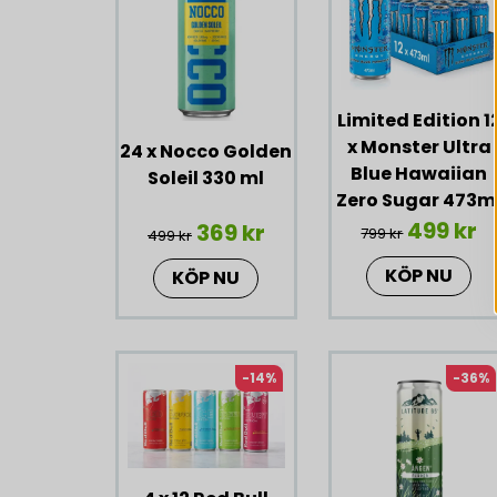
Limited Edition 1
x Monster Ultra
24 x Nocco Golden
Blue Hawaiian
Soleil 330 ml
Zero Sugar 473m
499 kr
369 kr
799 kr
499 kr
KÖP NU
KÖP NU
-14%
-36%