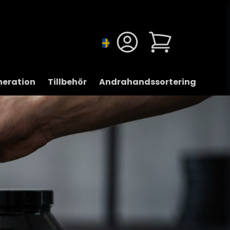
eration
Tillbehör
Andrahandssortering