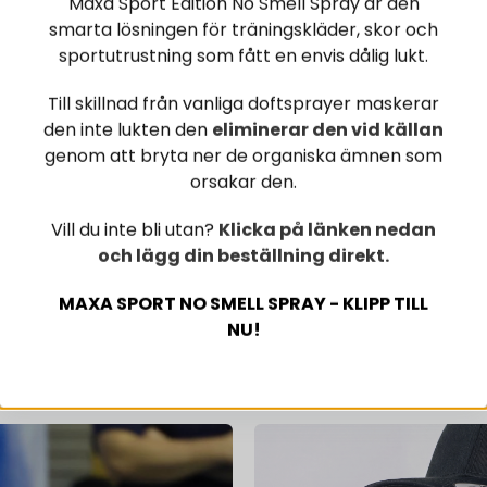
Maxa Sport Edition No Smell Spray är den
smarta lösningen för träningskläder, skor och
SPORTPRODUK
sportutrustning som fått en envis dålig lukt.
ATT MAXIMER
Till skillnad från vanliga doftsprayer maskerar
den inte lukten den
eliminerar den vid källan
genom att bryta ner de organiska ämnen som
orsakar den.
Vill du inte bli utan?
Klicka på länken nedan
och lägg din beställning direkt.
MAXA SPORT NO SMELL SPRAY - KLIPP TILL
NU!