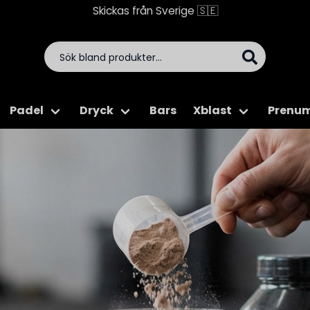
Betala tryggt med Swish & Klarna
Padel
Dryck
Bars
Xblast
Prenum