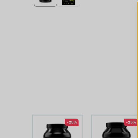
Liknande produkter
-25%
-25%