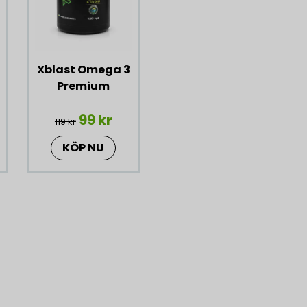
har jag inte känt någonti
mikroniserat kreatin. Mitt
ordentligt med vatten i b
torr i halsen. Drar av en
ligger begravd längst ner
Xblast Omega 3
Premium
99 kr
119 kr
KÖP NU