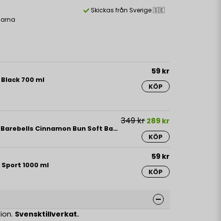
Skickas från Sverige 🇸🇪
larna
59 kr
 Black 700 ml
KÖP
349 kr
289 kr
Limited Edition 12 x Barebells Cinnamon Bun Soft Bar 55 g
KÖP
59 kr
 Sport 1000 ml
KÖP
tion.
Svensktillverkat.