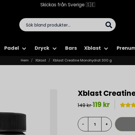
Skickas från Sverige 🇸🇪
Padel
Dryck
Bars
Xblast
Prenum
Hem
Xblast
Xblast Creatine Monohydrat 300 g
Xblast Creatin
119 kr
149 kr
-
+