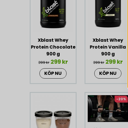
Xblast Whey
Xblast Whey
Protein Chocolate
Protein Vanilla
900 g
900 g
299 kr
299 kr
399 kr
399 kr
KÖP NU
KÖP NU
-20%