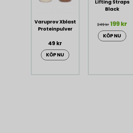
Lifting Straps
Black
Varuprov Xblast
199 kr
249 kr
Proteinpulver
KÖP NU
49 kr
KÖP NU