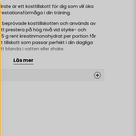
te är ett kosttillskott för dig som vill öka
prestationsförmåga i din träning.
st beprövade kosttillskotten och används av
att prestera på hög nivå vid styrke- och
 5 g rent kreatinmonohydrat per portion får
vt tillskott som passar perfekt i din dagliga
att blanda i vatten eller shake.
Läs mer
st Creatine:
 per portion
k
 blanda
lighet
enkel dosering
station