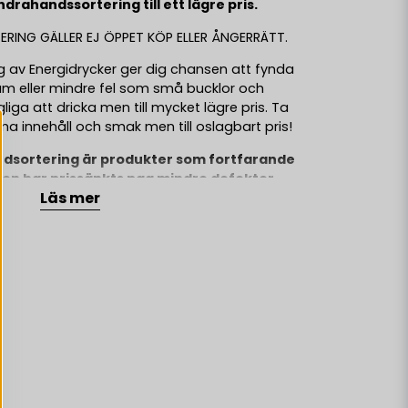
ndrahandssortering till ett lägre pris.
ING GÄLLER EJ ÖPPET KÖP ELLER ÅNGERRÄTT.
 av Energidrycker ger dig chansen att fynda
m eller mindre fel som små bucklor och
gliga att dricka men till mycket lägre pris. Ta
 innehåll och smak men till oslagbart pris!
dsortering är produkter som fortfarande
men har prissänkts pga mindre defekter
Läs mer
ler kort datum.
er, glukos, syra (citronsyra), kolsyra, taurin
de medel (natriumkarbonater,
fein (0,03%), vitaminer (niacin,
 aromämnen, färgämnen (sockerkulör,