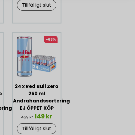
Tillfälligt slut
-68%
24 x Red Bull Zero
b
250 ml
Andrahandssortering
ering
EJ ÖPPET KÖP
149 kr
459 kr
Tillfälligt slut