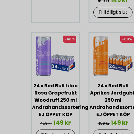
149 kr
499 kr
Tillfälligt slut
-68%
-68%
24 x Red Bull Lilac
24 x Red Bull
Rosa Grapefrukt
Aprikos Jordgub
Woodruff 250 ml
250 ml
Andrahandssortering
Andrahandssort
EJ ÖPPET KÖP
EJ ÖPPET KÖP
149 kr
149 kr
459 kr
459 kr