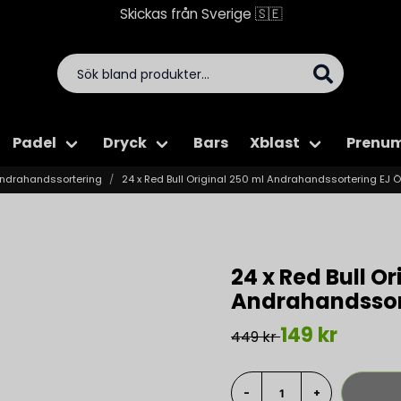
Skickas från Sverige 🇸🇪
Padel
Dryck
Bars
Xblast
Prenum
ndrahandssortering
24 x Red Bull Original 250 ml Andrahandssortering EJ 
24 x Red Bull Or
Andrahandssor
149 kr
449 kr
-
+