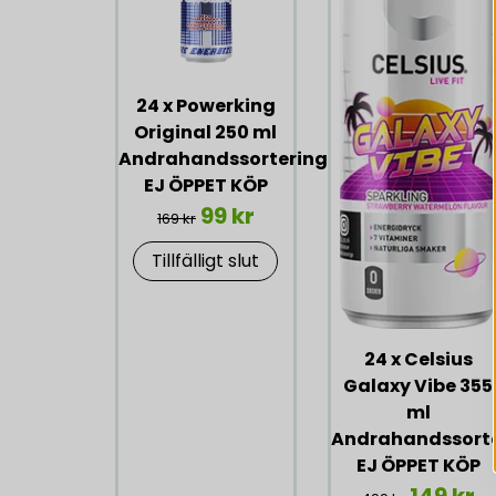
24 x Powerking
Original 250 ml
Andrahandssortering
EJ ÖPPET KÖP
99 kr
169 kr
Tillfälligt slut
24 x Celsius
Galaxy Vibe 355
ml
Andrahandssort
EJ ÖPPET KÖP