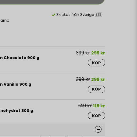
Skickas från Sverige 🇸🇪
larna
399 kr
299 kr
in Chocolate 900 g
KÖP
399 kr
299 kr
n Vanilla 900 g
KÖP
149 kr
119 kr
onohydrat 300 g
KÖP