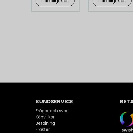
Tillfälligt slut
Tillfälligt slut
KUNDSERVICE
BET
Frågor och svar
Köpvillkor
Betalning
Frakter