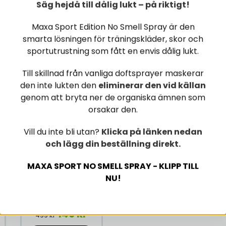
Säg hejdå till dålig lukt – på riktigt!
Maxa Sport Edition No Smell Spray är den
smarta lösningen för träningskläder, skor och
sportutrustning som fått en envis dålig lukt.
Till skillnad från vanliga doftsprayer maskerar
den inte lukten den
eliminerar den vid källan
genom att bryta ner de organiska ämnen som
orsakar den.
Vill du inte bli utan?
Klicka på länken nedan
och lägg din beställning direkt.
24 x Celsius Retro
MAXA SPORT NO SMELL SPRAY - KLIPP TILL
Vibe 355 ml
NU!
Andrahandssortering
ering
EJ ÖPPET KÖP
149 kr
499 kr