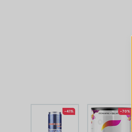
Liknande produkter
-41%
-70%