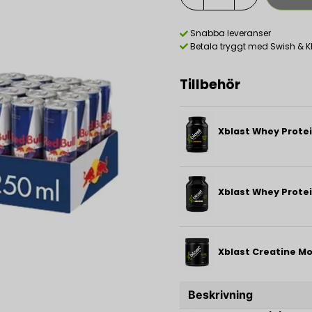
Snabba leveranser
Betala tryggt med Swish & K
Tillbehör
Xblast Whey Prote
Xblast Whey Protei
Xblast Creatine M
Beskrivning