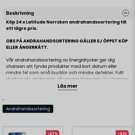
Beskrivning
Köp 24 x Latitude Norrsken andrahandssortering till
ett lägre pris.
OBS PÅ ANDRAHANDSORTERING GÄLLER EJ ÖPPET KÖP
ELLER ÅNGERRÄTT.
Vår andrahandssortering av Energidrycker ger dig
chansen att fynda produkter med kort datum eller
mindre fel som små bucklor och mindre defekter. Fullt
dugliga att dricka men till mycket lägre pris. Ta chansen
att fynda samma innehåll och smak men till oslagbart
Läs mer
pris!
.
Information:
Andrahandsortering är produkter som fortfarande
Andrahandssortering
håller samma kvalité men har prissänkts pga
mindre
Liknande produkter
defekter och bucklor på burk eller kort datum.
Ingredienser:
-67%
-41%