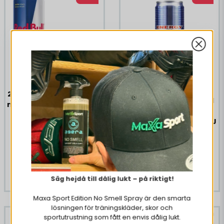
Vatten, kolsyra, äppelsyra, aromer, surhetsreglerande
medel (citronsyra, natriumsalter av citronsyra),
Sötningsmedel (sukralos), Koffein, Färgämne (E150c),
vitamin B3, vitamin B6, vitamin B9, Vitamin B7 (Biotin).
24 x Red Bull Original 250
24 x Powerking Original
ml Andrahandssortering
250 ml
EJ ÖPPET KÖP
Andrahandssortering EJ
149 kr
ÖPPET KÖP
449 kr
99 kr
169 kr
Tillfälligt slut
Tillfälligt slut
Säg hejdå till dålig lukt – på riktigt!
Maxa Sport Edition No Smell Spray är den smarta
lösningen för träningskläder, skor och
sportutrustning som fått en envis dålig lukt.
-70%
-70%