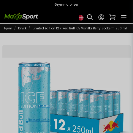
Grymma priser
Hjem
Dryck
Limited Edition 12 x Red Bull ICE Vanilla Berry Sockerfri 250 ml