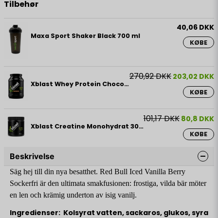
Tilbehør
40,06 DKK
Maxa Sport Shaker Black 700 ml
KØBE
270,92 DKK
203,02 DKK
Xblast Whey Protein Chocolate 900 g
KØBE
101,17 DKK
80,8 DKK
Xblast Creatine Monohydrat 300 g
KØBE
Beskrivelse
Säg hej till din nya besatthet. Red Bull Iced Vanilla Berry
Sockerfri är den ultimata smakfusionen: frostiga, vilda bär möter
en len och krämig underton av isig vanilj.
Ingredienser: Kolsyrat vatten, sackaros, glukos, syra