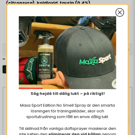
(citronsyra), koldioxid, taurin (0,4%),
surhetsreglerande medel (natriumcitrat,
magnesiumkarbonat), koffein (32 mg/100 ml),
naturliga aromer (vanilj, mixade bär), färgämnen
(E150d, E163), vitaminer (niacin, pantotensyra,
Read more
vitamin B6, vitamin B12), stabiliseringsmedel
(glycerolestrar av hartssyror).
Anmeldelser (1)
-
Marcus
Red Bull
Dryck
ganska god, men behöver vara iskall för att
Lignende produkter
smaka bäst.
Säg hejdå till dålig lukt – på riktigt!
-26%
-14%
Maxa Sport Edition No Smell Spray är den smarta
lösningen för träningskläder, skor och
sportutrustning som fått en envis dålig lukt.
Till skillnad från vanliga doftsprayer maskerar den
4 x 12 Red Bull Limited
inte lukten den
eliminerar den vid källan
genom