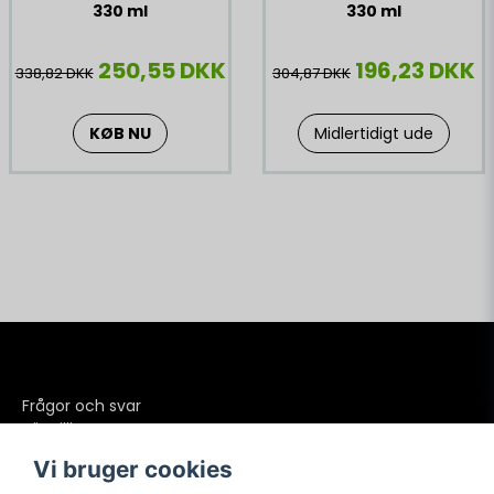
330 ml
330 ml
250,55 DKK
196,23 DKK
338,82 DKK
304,87 DKK
KØB NU
Midlertidigt ude
Frågor och svar
Köpvillkor
Betalning
Vi bruger cookies
Frakter