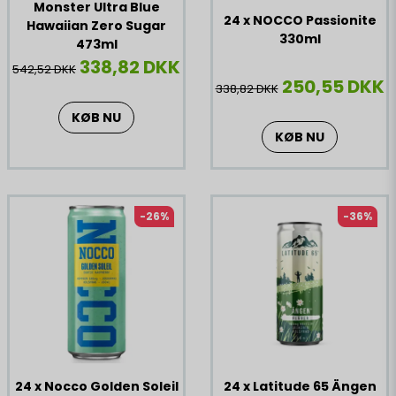
Monster Ultra Blue
24 x NOCCO Passionite
Hawaiian Zero Sugar
330ml
473ml
338,82 DKK
542,52 DKK
250,55 DKK
338,82 DKK
KØB NU
KØB NU
-26%
-36%
24 x Nocco Golden Soleil
24 x Latitude 65 Ängen