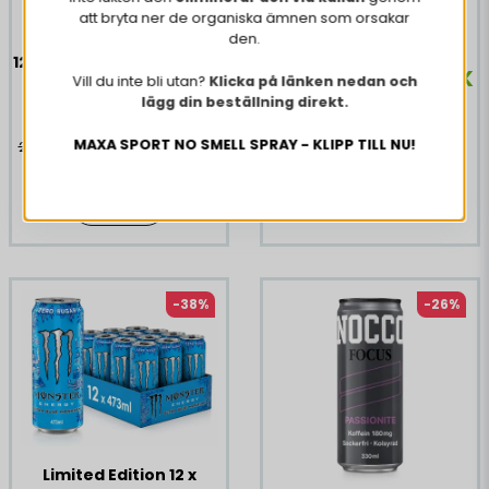
att bryta ner de organiska ämnen som orsakar
Edition 250 ml
den.
12 x Powerade Cherry 500
678,32 DKK
784,92 DKK
Vill du inte bli utan?
Klicka på länken nedan och
ml
lägg din beställning direkt.
175,86 DKK
KØB NU
MAXA SPORT NO SMELL SPRAY - KLIPP TILL NU!
236,97 DKK
KØB NU
-38%
-26%
Limited Edition 12 x