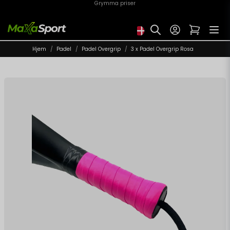
Skickas från Sverige 🇸🇪
Hjem
Padel
Padel Overgrip
3 x Padel Overgrip Rosa