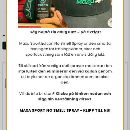
Padel Overgrip Pink 3 PACK
A thin overgrip for optimal feel. Durable and good grip.
Read more
Säg hejdå till dålig lukt – på riktigt!
-
Maxa Sport Edition No Smell Spray är den smarta
Padel Overgrip
Padel
lösningen för träningskläder, skor och
Lignende produkter
sportutrustning som fått en envis dålig lukt.
Till skillnad från vanliga doftsprayer maskerar den
inte lukten den
eliminerar den vid källan
genom
att bryta ner de organiska ämnen som orsakar
den.
Vill du inte bli utan?
Klicka på länken nedan och
lägg din beställning direkt.
MAXA SPORT NO SMELL SPRAY - KLIPP TILL NU!