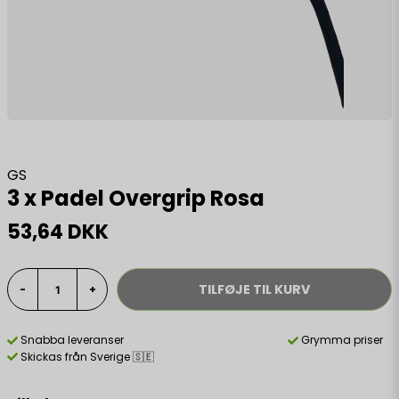
GS
3 x Padel Overgrip Rosa
53,64 DKK
TILFØJE TIL KURV
-
+
Snabba leveranser
Grymma priser
Skickas från Sverige 🇸🇪