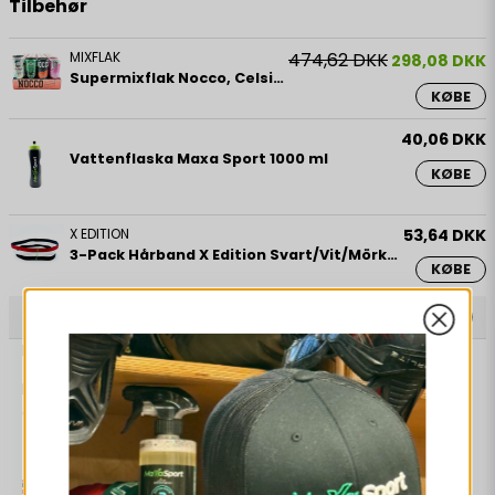
Tilbehør
MIXFLAK
474,62 DKK
298,08 DKK
Supermixflak Nocco, Celsius, Red Bull & Latitude 65
KØBE
40,06 DKK
Vattenflaska Maxa Sport 1000 ml
KØBE
X EDITION
53,64 DKK
3-Pack Hårband X Edition Svart/Vit/Mörkröd
KØBE
Beskrivelse
Padel Overgrip Rosa 3 PACK
En tunn overgrip för optimal känsla. Slitstark och bra
greppförmåga. Säljs i 3 PACK.