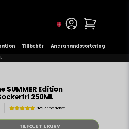
ration
Tillbehör
Andrahandssortering
L
The SUMMER Edition
ockerfri 250ML
:tæl anmeldelser
TILFØJE TIL KURV