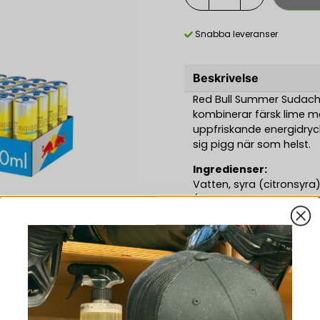
Snabba leveranser
Beskrivelse
Red Bull Summer Sudachi
kombinerar färsk lime m
uppfriskande energidryck
sig pigg när som helst.
Ingredienser:
Vatten, syra (citronsyra)
(natriumoktenylsuccinat
(natriumcitrater), sötni
(0,03%), vitaminer (niaci
förtjockningsmedel (xan
OBS
Produkten innehålle
Anmeldelser (1)
gravida och ammande ell
ihop med alkoholhaltig 
-
Vi rekommenderar max 