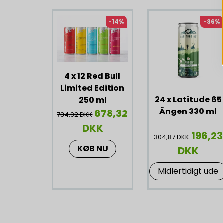
-14%
-36%
4 x 12 Red Bull
Limited Edition
24 x Latitude 65
250 ml
Ängen 330 ml
678,32
784,92 DKK
DKK
196,23
304,87 DKK
KØB NU
DKK
Midlertidigt ude