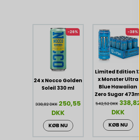
Lignende produkter
-26%
-38%
Limited Edition 1
x Monster Ultra
24 x Nocco Golden
Blue Hawaiian
Soleil 330 ml
Zero Sugar 473m
338,8
250,55
542,52 DKK
338,82 DKK
DKK
DKK
KØB NU
KØB NU