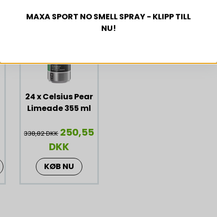
MAXA SPORT NO SMELL SPRAY - KLIPP TILL
-26%
NU!
24 x Celsius Pear
Limeade 355 ml
250,55
338,82 DKK
DKK
KØB NU