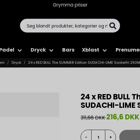
Grymma priser
Padel
Dryck
Bars
Xblast
Prenume
jem
Dryck
24 x RED BULL The SUMMER Edition SUDACHI-LIME Sockerfri 250M
24 x RED BULL 
SUDACHI-LIME S
216,6 DKK
311,66 DKK
-
+