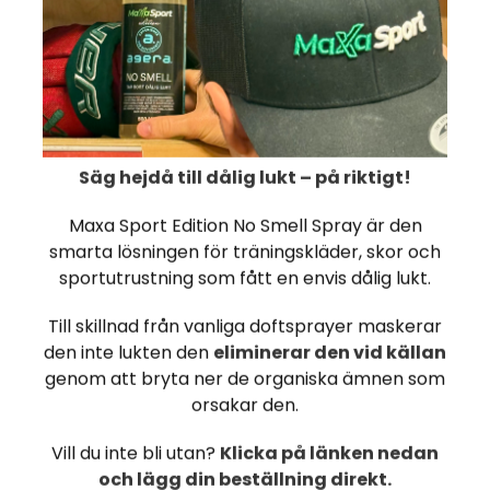
Christian
under dagen. Förvaringsi
Red Bull
Dryck
rumstemperatur eller vid
-26%
Säg hejdå till dålig lukt – på riktigt!
Maxa Sport Edition No Smell Spray är den
2
smarta lösningen för träningskläder, skor och
sportutrustning som fått en envis dålig lukt.
12 x Powerade
Cherry 500 ml
Till skillnad från vanliga doftsprayer maskerar
l
den inte lukten den
eliminerar den vid källan
2
175,86
236,97 DKK
genom att bryta ner de organiska ämnen som
DKK
orsakar den.
KØB NU
Vill du inte bli utan?
Klicka på länken nedan
och lägg din beställning direkt.