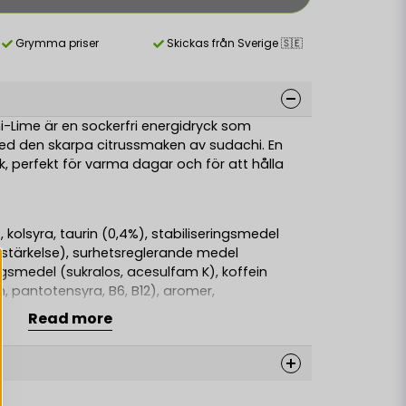
Grymma priser
Skickas från Sverige 🇸🇪
-Lime är en sockerfri energidryck som
ed den skarpa citrussmaken av sudachi. En
, perfekt för varma dagar och för att hålla
, kolsyra, taurin (0,4%), stabiliseringsmedel
stärkelse), surhetsreglerande medel
ngsmedel (sukralos, acesulfam K), koffein
n, pantotensyra, B6, B12), aromer,
tangummi), färgämne (riboflaviner).
Read more
r hög koffeinhalt Rekommenderas ej för barn,
er personer känsliga för koffein. Användning
dryck rekommenderas ej.
2 burkar/dygn. Öppnad burk bör konsumeras