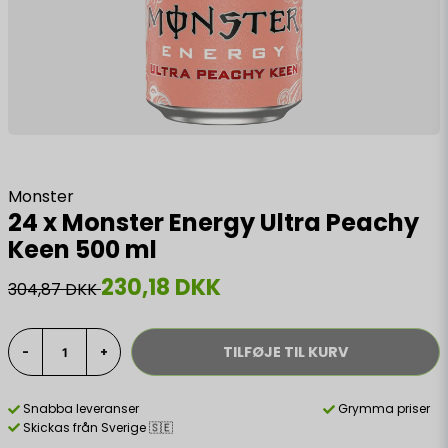
Monster
24 x Monster Energy Ultra Peachy
Keen 500 ml
230,18 DKK
304,87 DKK
TILFØJE TIL KURV
-
+
Snabba leveranser
Grymma priser
Skickas från Sverige 🇸🇪