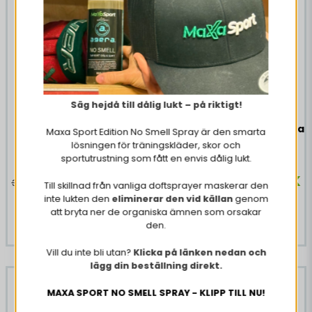
innehåller hög koffeinhalt. Rekommenderas ej för barn,
gravida och ammande eller personer känsliga för
koffein. Användning ihop med alkoholhaltig dryck
rekommenderas ej. Vi rekommenderar max 2
burkar/dygn. Öppnad burk bör konsumeras under
dagen. Förvaringsinstruktioner för konsument: Förvaras i
rumstemperatur eller vid lägst +2°C.
Säg hejdå till dålig lukt – på riktigt!
24 x Monster Energy
24 x Monster Energy Ultra
Maxa Sport Edition No Smell Spray är den smarta
Original 500 ml
White 500 ml
lösningen för träningskläder, skor och
sportutrustning som fått en envis dålig lukt.
230,18 DKK
230,18 DKK
304,87 DKK
304,87 DKK
Till skillnad från vanliga doftsprayer maskerar den
inte lukten den
eliminerar den vid källan
genom
att bryta ner de organiska ämnen som orsakar
KØB NU
KØB NU
den.
Vill du inte bli utan?
Klicka på länken nedan och
lägg din beställning direkt.
-24%
-24%
MAXA SPORT NO SMELL SPRAY - KLIPP TILL NU!