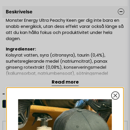
Beskrivelse
Monster Energy Ultra Peachy Keen ger dig inte bara en
snabb energikick, utan dess effekt varar också länge så
att du kan hålla fokus och produktivitet under hela
dagen.
Ingredienser:
Kolsyrat vatten, syra (citronsyra), taurin (0,4%),
surhetsreglerande medel (natriumcitrat), panax
ginseng rotextrakt (0,08%), konserveringsmedel
(kaliumsorbat, natriumbensoat), sötningsmedel
(sukralos, acesulfam-K), aromer, koffein (0,03%),
Read more
förtjockningsmedel (pektin), vegetabiliska oljor
(kokosnöt, rapsfrön), L-karnatin, L-tartrat (0,015%),
-
modifierad stärkelse, vitaminer (niacin, pantotensyra,
B6, B12), natriumklorid, färgämnen (E163, E120), D-
Dryck
Monster
glukoronolakton, guaranafröextrakt (0,002%), inositol.
Lignende produkter
Rekommenderas ej för barn, gravida och ammande
eller personer känsliga för koffeinOBS Produkten
-24%
-24%