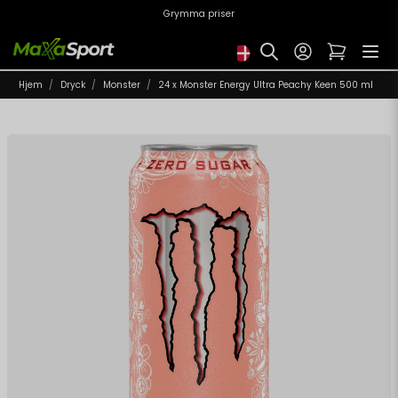
Grymma priser
Hjem
Dryck
Monster
24 x Monster Energy Ultra Peachy Keen 500 ml