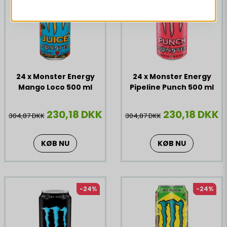
24 x Monster Energy
24 x Monster Energy
Mango Loco 500 ml
Pipeline Punch 500 ml
230,18 DKK
230,18 DKK
304,87 DKK
304,87 DKK
KØB NU
KØB NU
-24%
-24%