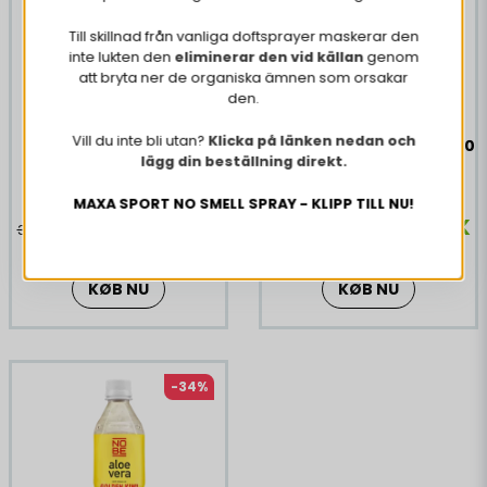
Till skillnad från vanliga doftsprayer maskerar den
inte lukten den
eliminerar den vid källan
genom
att bryta ner de organiska ämnen som orsakar
den.
Vill du inte bli utan?
Klicka på länken nedan och
20 x Aloe Vera Orginal
20 x Aloe Vera Mango 500
lägg din beställning direkt.
500 ml
ml
MAXA SPORT NO SMELL SPRAY - KLIPP TILL NU!
223,39 DKK
223,39 DKK
338,82 DKK
338,82 DKK
KØB NU
KØB NU
-34%