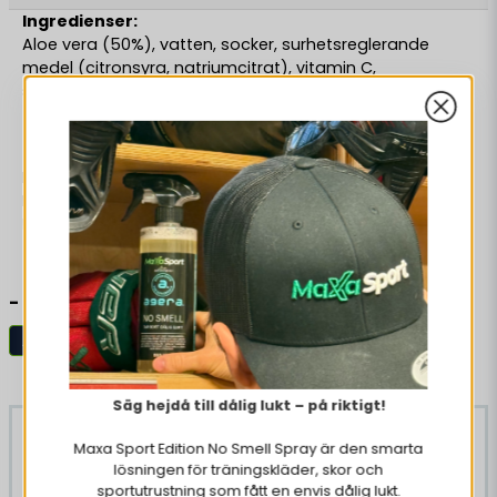
Ingredienser:
Aloe vera (50%), vatten, socker, surhetsreglerande
medel (citronsyra, natriumcitrat), vitamin C,
stabiliseringsmedel (gellangummi), kalcium, färgämne
(karmin), naturlig jordgubbsarom.
Näringsvärde per 100g/ml:
Energi 136 kJ / 33 kcal
Fett 0 g
Mättat fett 0 g
Kolhydrater 8 g
Read more
Sockerarter 7.50 g
Protein 0 g
-
Salt 0.02 g
Aloe Vera
Lignende produkter
Säg hejdå till dålig lukt – på riktigt!
-34%
-34%
Maxa Sport Edition No Smell Spray är den smarta
lösningen för träningskläder, skor och
sportutrustning som fått en envis dålig lukt.