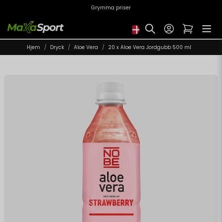
Grymma priser
Hjem
Dryck
Aloe Vera
20 x Aloe Vera Jordgubb 500 ml