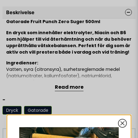
Beskrivelse
Gatorade Fruit Punch Zero Suger 500ml
En dryck som innehåller elektrolyter, Niacin och B6
som hjälper till vid återhämtning och när du behöver
upprätthålla vätskebalansen. Perfekt för dig som är
aktiv och vill prestera både i vardag och vid träning!
Ingredienser:
Vatten, syra (citronsyra), surhetsreglernade medel
(natriumcitrater, kaliumfosfater), natriumklorid,
koncentrat (sötpotatis, morot), emulgeringsmedel
Read more
(gummi arabicum, E445), sötningsmedel (sukralos,
acesulfam K), aromer, vitaminer (niacin, vitamin B6).
-
OBS Produkten innehåller hög koffeinhalt.
Dryck
Gatorade
Rekommenderas ej för barn, gravida och ammande
Lignende produkter
eller personer känsliga för koffein. Användning ihop
med alkoholhaltig dryck rekommenderas ej. Vi
rekommenderar max 2 burkar/dygn. Öppnad burk bör
-26%
-26%