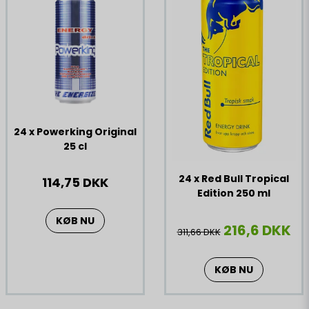
24 x Powerking Original
25 cl
24 x Red Bull Tropical
114,75 DKK
Edition 250 ml
KØB NU
216,6 DKK
311,66 DKK
KØB NU