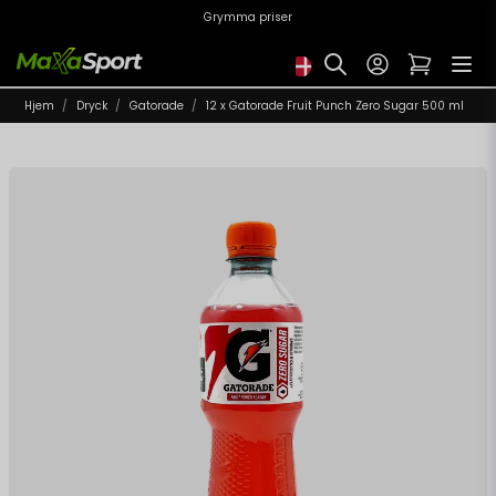
Grymma priser
Hjem
Dryck
Gatorade
12 x Gatorade Fruit Punch Zero Sugar 500 ml