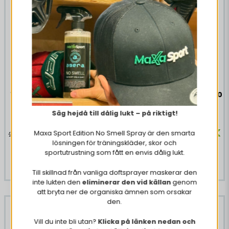
konsumeras under dagen. Förvaringsinstruktioner för
konsument: Förvaras i rumstemperatur eller vid lägst
+2°C.
12 x Gatorade Cool Blue
12 x Gatorade Lemon 500
500 ml
ml
Säg hejdå till dålig lukt – på riktigt!
175,86 DKK
175,86 DKK
Maxa Sport Edition No Smell Spray är den smarta
236,97 DKK
236,97 DKK
lösningen för träningskläder, skor och
sportutrustning som fått en envis dålig lukt.
KØB NU
Midlertidigt ude
Till skillnad från vanliga doftsprayer maskerar den
inte lukten den
eliminerar den vid källan
genom
att bryta ner de organiska ämnen som orsakar
den.
-26%
Vill du inte bli utan?
Klicka på länken nedan och