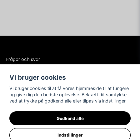
Frågor och svar
Köpvillkor
Betalning
Vi bruger cookies
Frakter
Retur och reklamationer
Vi bruger cookies til at få vores hjemmeside til at fungere
Integritetspolicy
og give dig den bedste oplevelse. Bekræft dit samtykke
ved at trykke på godkend alle eller tilpas via indstillinger
Kundesupport
Sociale medier
KONTAKT OS
Godkend alle
Indstillinger