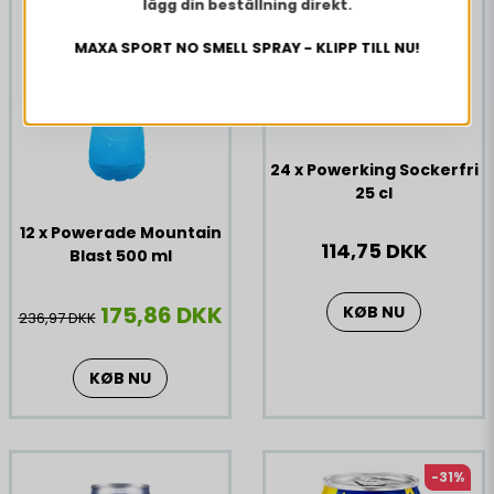
lägg din beställning direkt.
MAXA SPORT NO SMELL SPRAY - KLIPP TILL NU!
24 x Powerking Sockerfri
25 cl
12 x Powerade Mountain
114,75 DKK
Blast 500 ml
175,86 DKK
KØB NU
236,97 DKK
KØB NU
-31%