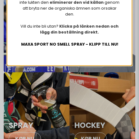
inte lukten den
eliminerar den vid källan
genom
att bryta ner de organiska ämnen som orsakar
den.
Vill du inte bli utan?
Klicka på länken nedan och
lägg din beställning direkt.
MAXA SPORT NO SMELL SPRAY - KLIPP TILL NU!
FLOORBALL
MERCH
KØB NU
KØB NU
SPRAY
HOCKEY
KØB NU
KØB NU