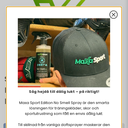
SPORTSPRODUKTER DER
HJÆLPER DIG MED AT
Säg hejdå till dålig lukt – på riktigt!
MAKSIMERE
Maxa Sport Edition No Smell Spray är den smarta
lösningen för träningskläder, skor och
sportutrustning som fått en envis dålig lukt.
Till skillnad från vanliga doftsprayer maskerar den