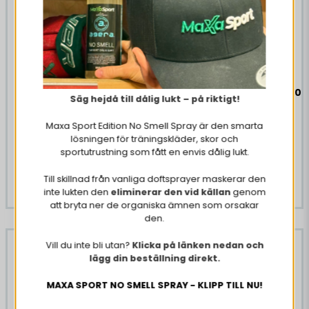
Protein0.50 g
Salt0.01 g
24 x Latitude 65 Ängen
12 x Powerade Cherry 500
Säg hejdå till dålig lukt – på riktigt!
330 ml
ml
Maxa Sport Edition No Smell Spray är den smarta
lösningen för träningskläder, skor och
289 kr
259 kr
449 kr
349 kr
sportutrustning som fått en envis dålig lukt.
Till skillnad från vanliga doftsprayer maskerar den
Tillfälligt slut
KÖP NU
inte lukten den
eliminerar den vid källan
genom
att bryta ner de organiska ämnen som orsakar
den.
Vill du inte bli utan?
Klicka på länken nedan och
-26%
-38%
lägg din beställning direkt.
MAXA SPORT NO SMELL SPRAY - KLIPP TILL NU!