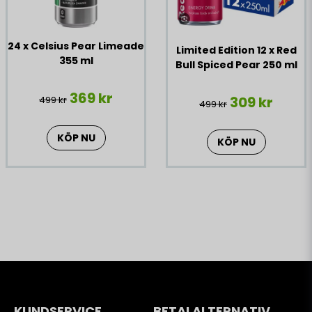
24 x Celsius Pear Limeade
Limited Edition 12 x Red
355 ml
Bull Spiced Pear 250 ml
369 kr
309 kr
499 kr
499 kr
KÖP NU
KÖP NU
KUNDSERVICE
BETALALTERNATIV