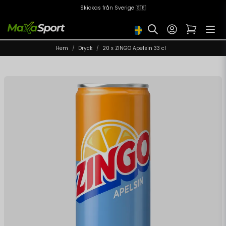
Skickas från Sverige 🇸🇪
Hem
Dryck
20 x ZINGO Apelsin 33 cl