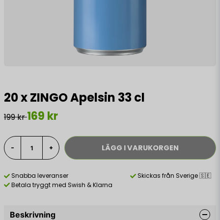
20 x ZINGO Apelsin 33 cl
169 kr
199 kr
LÄGG I VARUKORGEN
-
+
Snabba leveranser
Skickas från Sverige 🇸🇪
Betala tryggt med Swish & Klarna
Beskrivning