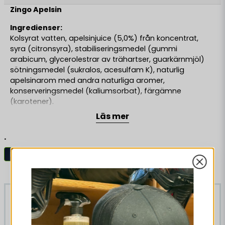
Zingo Apelsin
Ingredienser:
Kolsyrat vatten, apelsinjuice (5,0%) från koncentrat,
syra (citronsyra), stabiliseringsmedel (gummi
arabicum, glycerolestrar av trähartser, guarkärnmjöl)
sötningsmedel (sukralos, acesulfam K), naturlig
apelsinarom med andra naturliga aromer,
konserveringsmedel (kaliumsorbat), färgämne
(karotener).
Läs mer
Näringsvärde per 100g/ml.
.
Energi13 kJ / 3 kcal
Dryck
Läsk
Fett0.50 g
Liknande produkter
Mättat fett0.10 g
Kolhydrater0.50 g
-36%
-26%
Sockerarter0.50 g