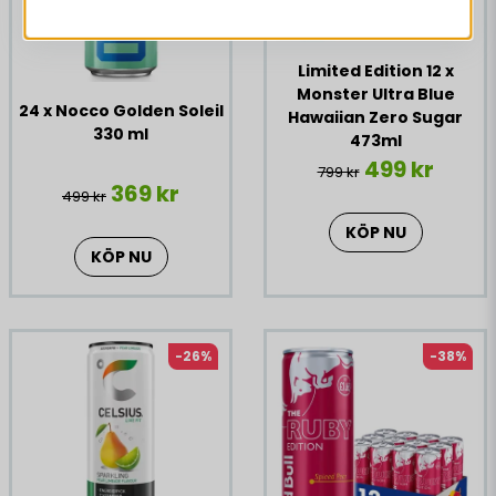
Limited Edition 12 x
Monster Ultra Blue
24 x Nocco Golden Soleil
Hawaiian Zero Sugar
330 ml
473ml
499 kr
799 kr
369 kr
499 kr
KÖP NU
KÖP NU
-26%
-38%