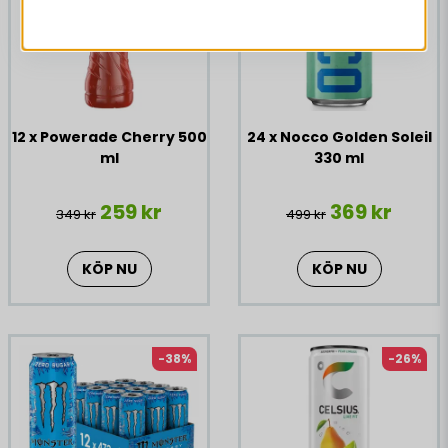
12 x Powerade Cherry 500
24 x Nocco Golden Soleil
ml
330 ml
259 kr
369 kr
349 kr
499 kr
KÖP NU
KÖP NU
-38%
-26%