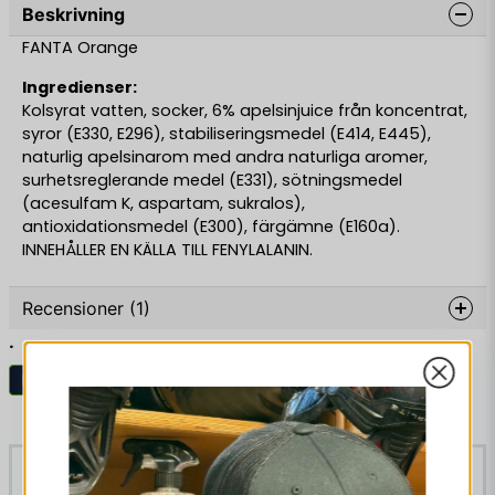
Beskrivning
FANTA Orange
Ingredienser:
Kolsyrat vatten, socker, 6% apelsinjuice från koncentrat,
syror (E330, E296), stabiliseringsmedel (E414, E445),
naturlig apelsinarom med andra naturliga aromer,
surhetsreglerande medel (E331), sötningsmedel
(acesulfam K, aspartam, sukralos),
antioxidationsmedel (E300), färgämne (E160a).
INNEHÅLLER EN KÄLLA TILL FENYLALANIN.
Recensioner (1)
.
Martin
Dryck
Läsk
Liknande produkter
-14%
-36%