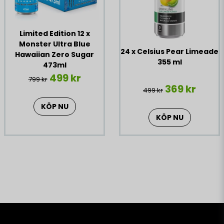
Limited Edition 12 x
Monster Ultra Blue
24 x Celsius Pear Limeade
Hawaiian Zero Sugar
355 ml
473ml
499 kr
799 kr
369 kr
499 kr
KÖP NU
KÖP NU