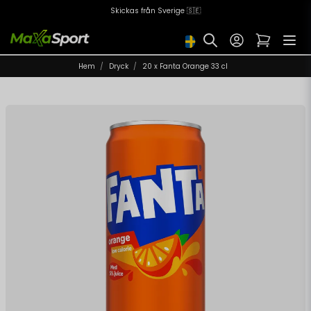
Skickas från Sverige 🇸🇪
Hem
Dryck
20 x Fanta Orange 33 cl