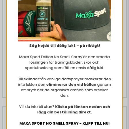
Säg hejdå till dålig lukt – på riktigt!
20 x Fanta Exotic 33 cl
24 x Latitude 65 Ängen
330 ml
Maxa Sport Edition No Smell Spray är den smarta
lösningen för träningskläder, skor och
sportutrustning som fått en envis dålig lukt.
189 kr
289 kr
219 kr
449 kr
Till skillnad från vanliga doftsprayer maskerar den
inte lukten den
eliminerar den vid källan
genom
KÖP NU
Tillfälligt slut
att bryta ner de organiska ämnen som orsakar
den.
Vill du inte bli utan?
Klicka på länken nedan och
lägg din beställning direkt.
-26%
-26%
MAXA SPORT NO SMELL SPRAY - KLIPP TILL NU!