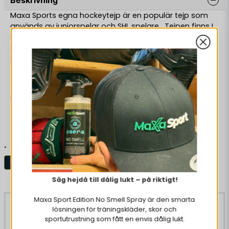
Beskrivning
Maxa Sports egna hockeytejp är en populär tejp som
används av juniorspelar och SHL spelare. Tejpen finns I
bredden 25 mm och 36 mm. Vi har valt att alltid ha 25
meter tejp på rullen vilket gör att du får 20 % extra
jämfört med många andra tejper på marknaden.
Tejpen har bra klister och därför extra bra
fästförmåga.
Finns i 1 pack, 5 pack och 10 pack. Du får bättre pris ju
fler du köper.
Läs mer
SLITSTARK
BRA FÄSTFÖRMÅGA
.
EXTRA VIT, MEST KLINISKT VIT PÅ MARKNADEN
Hockeytejp
Hockey
25 Meter tejp på rullen (20 % EXTRA)
Liknande produkter
Säg hejdå till dålig lukt – på riktigt!
Maxa Sport Edition No Smell Spray är den smarta
-40%
lösningen för träningskläder, skor och
sportutrustning som fått en envis dålig lukt.