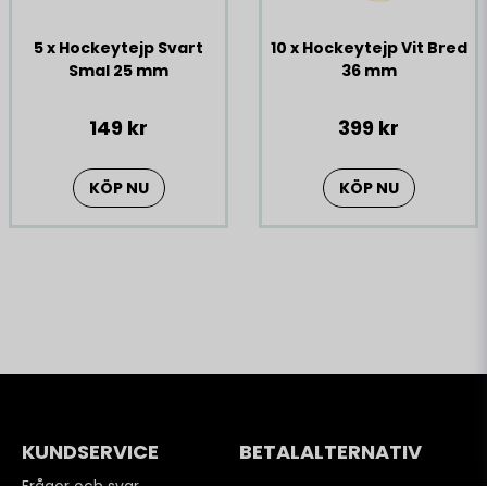
5 x Hockeytejp Svart
10 x Hockeytejp Vit Bred
Smal 25 mm
36 mm
149 kr
399 kr
KÖP NU
KÖP NU
KUNDSERVICE
BETALALTERNATIV
Frågor och svar