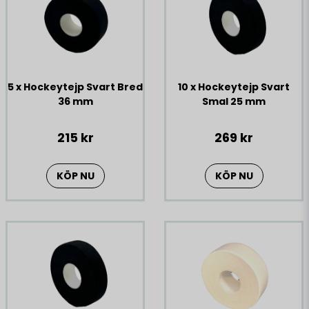
5 x Hockeytejp Svart Bred
10 x Hockeytejp Svart
36 mm
Smal 25 mm
215 kr
269 kr
KÖP NU
KÖP NU