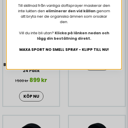
Maxa Sport's own hockey tape is a popular tape used
Till skillnad från vanliga doftsprayer maskerar den
by junior players and SHL players. The tape is available
inte lukten den
eliminerar den vid källan
genom
in widths of 25 mm and 36 mm. We have chosen to
att bryta ner de organiska ämnen som orsakar
always have 25 meters of tape on the roll, which means
den.
you get 20% extra compared to many other tapes on
10 x Hockeytejp Svart
the market. The tape has good adhesive and therefore
Vill du inte bli utan?
Klicka på länken nedan och
Bred 36 mm
extra good adhesion.
lägg din beställning direkt.
DURABLE
399 kr
MAXA SPORT NO SMELL SPRAY - KLIPP TILL NU!
GOOD ADHESIVE
Paket 20 x Hockeytejp
EXTRA WHITE COLOR
Bred 36 mm + Valfritt flak
KÖP NU
24 Pack
25 Meters of tape on the roll (20% EXTRA)
899 kr
1 500 kr
KÖP NU