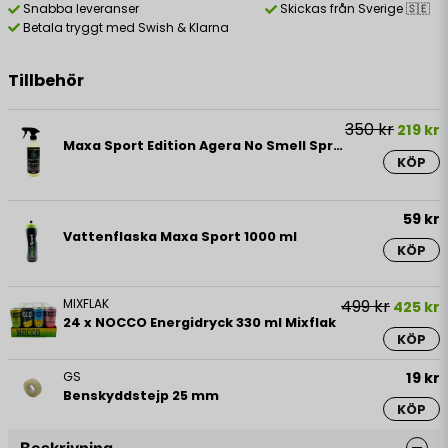
Snabba leveranser
Skickas från Sverige 🇸🇪
Betala tryggt med Swish & Klarna
Tillbehör
350 kr
219 kr
Maxa Sport Edition Agera No Smell Spray 500 ml
KÖP
59 kr
Vattenflaska Maxa Sport 1000 ml
KÖP
MIXFLAK
499 kr
425 kr
24 x NOCCO Energidryck 330 ml Mixflak
KÖP
GS
19 kr
Benskyddstejp 25 mm
KÖP