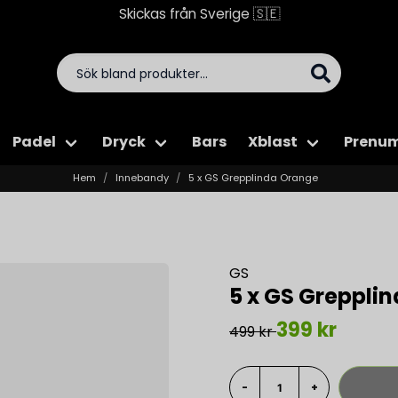
Skickas från Sverige 🇸🇪
Padel
Dryck
Bars
Xblast
Prenum
Hem
Innebandy
5 x GS Grepplinda Orange
GS
5 x GS Greppli
399 kr
499 kr
-
+