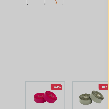
Liknande produkter
-44%
-18%