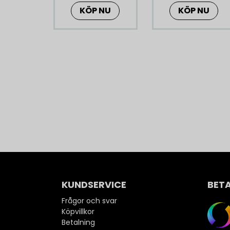
KÖP NU
KÖP NU
KUNDSERVICE
BET
Frågor och svar
Köpvillkor
Betalning