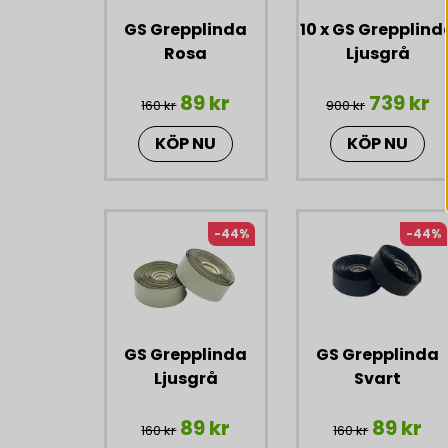
GS Grepplinda
10 x GS Grepplind
Rosa
Ljusgrå
89 kr
739 kr
160 kr
900 kr
KÖP NU
KÖP NU
-44%
-44%
GS Grepplinda
GS Grepplinda
Ljusgrå
Svart
89 kr
89 kr
160 kr
160 kr