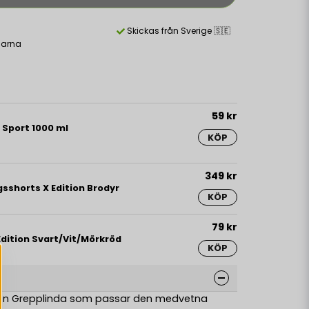
Skickas från Sverige 🇸🇪
larna
59 kr
 Sport 1000 ml
KÖP
349 kr
sshorts X Edition Brodyr
KÖP
79 kr
dition Svart/Vit/Mörkröd
KÖP
lren Grepplinda som passar den medvetna