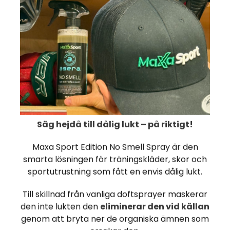
spelaren med högsta krav
att smuts fastnar och 
allt från juniorspelare till
Grepplindan finns i färge
svart. Köp 1, 5 eller 10 p
Du får bättre styckpris ju
Tips vid pålindning
Grepplindan har en tejp
pålindning. Använd den 
pålindningen. Börja allt
.
Säg hejdå till dålig lukt – på riktigt!
pålindning med medföljan
av tejpen helt på baksid
Innebandy
GS Greppli
Maxa Sport Edition No Smell Spray är den
behålls klistret bättre.
smarta lösningen för träningskläder, skor och
Grepplindan är bäs
sportutrustning som fått en envis dålig lukt.
Lång hållbarhet
-20%
Till skillnad från vanliga doftsprayer maskerar
Vikt 30 g
den inte lukten den
eliminerar den vid källan
genom att bryta ner de organiska ämnen som