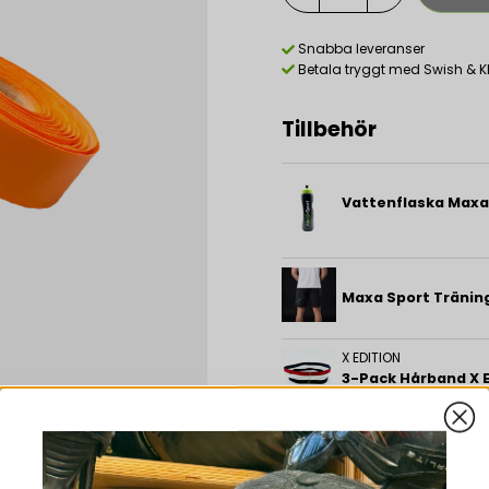
Snabba leveranser
Betala tryggt med Swish & K
Tillbehör
Vattenflaska Maxa
Maxa Sport Träning
X EDITION
3-Pack Hårband X E
Beskrivning
GS Grepplinda är en sti