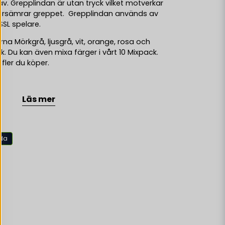
. Grepplindan är utan tryck vilket motverkar
försämrar greppet. Grepplindan används av
 SSL spelare.
rna Mörkgrå, ljusgrå, vit, orange, rosa och
ack. Du kan även mixa färger i vårt 10 Mixpack.
 fler du köper.
 på baksidan är har en bra fästförmåga vid
Läs mer
smalare delen på Grepplindan när du början
id linda på vid knoppen på klubban. Avsluta
de tejp som avslut. Ett tips är att inte dra
an utan lite åt gången när du lindar på. Då
nda
t efter en tids användning.