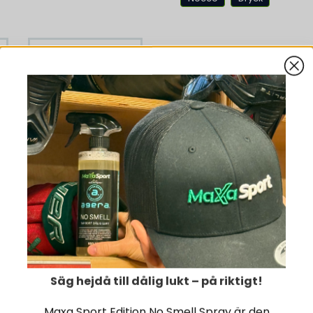
fett:
– varav mättat fett:
-28%
kolhydrat:
– varav sockerarter:
fiber:
salt:
48 x Nocco
l
Energidryck 330
protein:
ml
vitamin B7 (biotin):
719 kr
998 kr
KÖP NU
vitamin B9 (folsyra oc
Säg hejdå till dålig lukt – på riktigt!
Maxa Sport Edition No Smell Spray är den