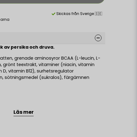
Skickas från Sverige 🇸🇪
larna
k av persika och druva.
vatten, grenade aminosyror BCAA (L-leucin, L-
in, grönt teextrakt, vitaminer (niacin, vitamin
in D, vitamin B12), surhetsregulator
n, sötningsmedel (sukralos), färgämnen
4,00
Läs mer
kcal
16,74
kJ