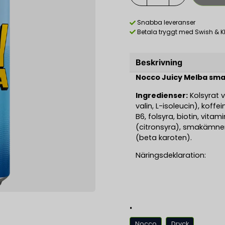
Snabba leveranser
Betala tryggt med Swish & K
Beskrivning
Nocco Juicy Melba sma
Ingredienser:
Kolsyrat 
valin, L-isoleucin), koffe
B6, folsyra, biotin, vitam
(citronsyra), smakämne
(beta karoten).
Näringsdeklaration:
energi:
.
energi:
Nocco
Dryck