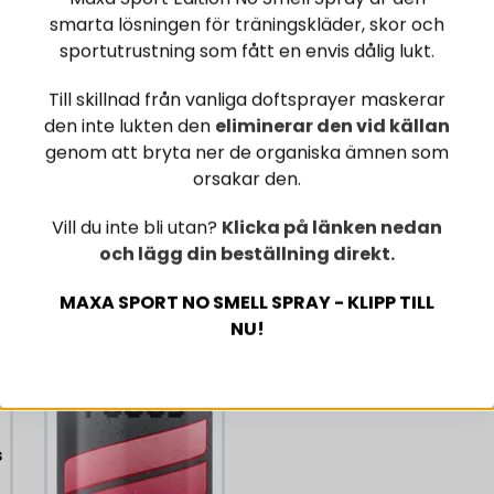
vitamin B3 (niacin: n
smarta lösningen för träningskläder, skor och
nikotinsyra):
sportutrustning som fått en envis dålig lukt.
vitamin B12:
Till skillnad från vanliga doftsprayer maskerar
den inte lukten den
eliminerar den vid källan
vitamin B6:
genom att bryta ner de organiska ämnen som
orsakar den.
vitamin D:
Vill du inte bli utan?
Klicka på länken nedan
och lägg din beställning direkt.
-26%
OBS Produkten innehålle
MAXA SPORT NO SMELL SPRAY - KLIPP TILL
gravida och ammande ell
NU!
ihop med alkoholhaltig
max 2 burkar/dygn. Öpp
Förvaringsinstruktioner
eller vid lägst +2°C.
s