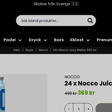
Skickas från Sverige 🇸🇪
Padel
Dryck
Bars
Xblast
Prenum
Hem
Dryck
Nocco
24 x Nocco Juicy Melba 330 ml
NOCCO
24 x Nocco Jui
369 kr
499 kr
-
+