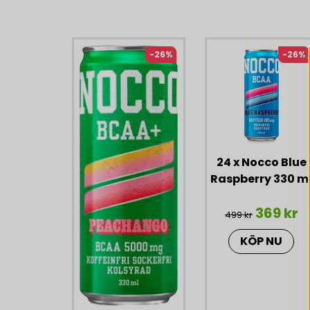
Liknande produkter
-26%
-26%
24 x Nocco Blue
Raspberry 330 m
369 kr
499 kr
KÖP NU