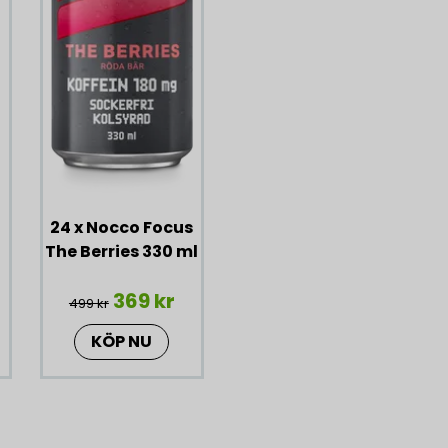
24 x Nocco Focus
The Berries 330 ml
369 kr
499 kr
KÖP NU