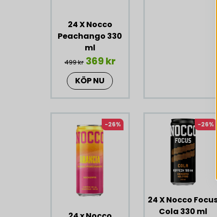
24 X Nocco
Peachango 330
ml
369 kr
499 kr
KÖP NU
-26%
-26%
24 X Nocco Focu
Cola 330 ml
24 x Nocco