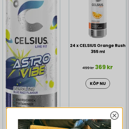
rekommenderas ej. Vi rekommenderar max 2
burkar/dygn. Öppnad burk bör konsumeras under
dagen. Förvaringsinstruktioner för konsument: Förvaras i
rumstemperatur eller vid lägst +2°C.
24 x CELSIUS Orange Rush
355 ml
369 kr
499 kr
KÖP NU