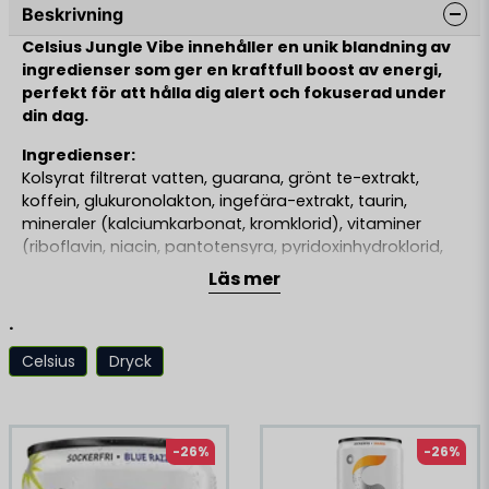
Beskrivning
Celsius Jungle Vibe innehåller en unik blandning av
ingredienser som ger en kraftfull boost av energi,
perfekt för att hålla dig alert och fokuserad under
din dag.
Ingredienser:
Kolsyrat filtrerat vatten, guarana, grönt te-extrakt,
koffein, glukuronolakton, ingefära-extrakt, taurin,
mineraler (kalciumkarbonat, kromklorid), vitaminer
(riboflavin, niacin, pantotensyra, pyridoxinhydroklorid,
biotin, cyanokobalamin, askorbinsyra),
Läs mer
surhetsreglerande medel (citronsyra), naturliga aromer,
svart morotsjuice, sötningsmedel (sukralos).
.
Celsius
Dryck
Liknande produkter
Rekommenderas ej för barn, gravida och ammande
eller personer känsliga för koffeinOBS Produkten
innehåller hög koffeinhalt. Rekommenderas ej för barn,
-26%
-26%
gravida och ammande eller personer känsliga för
koffein. Användning ihop med alkoholhaltig dryck