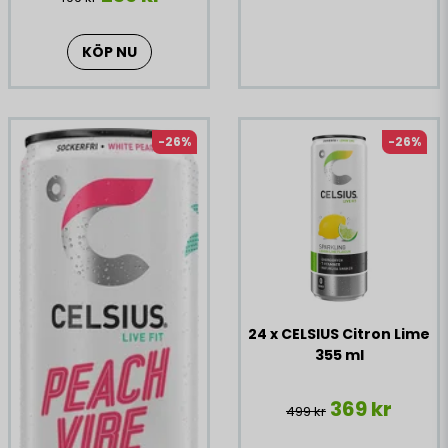
KÖP NU
-26%
-26%
24 x CELSIUS Citron Lime
355 ml
369 kr
499 kr