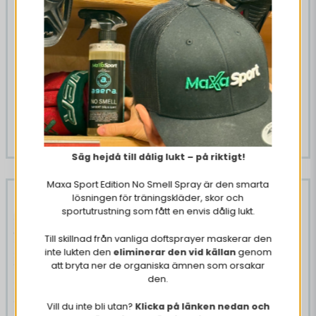
24 x Celsius Astro Vibe
355 ml
369 kr
499 kr
KÖP NU
Säg hejdå till dålig lukt – på riktigt!
Maxa Sport Edition No Smell Spray är den smarta
-52%
-26%
lösningen för träningskläder, skor och
sportutrustning som fått en envis dålig lukt.
Till skillnad från vanliga doftsprayer maskerar den
inte lukten den
eliminerar den vid källan
genom
att bryta ner de organiska ämnen som orsakar
den.
Vill du inte bli utan?
Klicka på länken nedan och