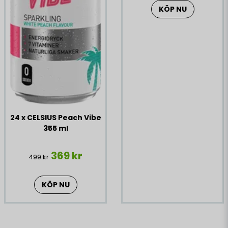
KÖP NU
24 x CELSIUS Peach Vibe
355 ml
369 kr
499 kr
KÖP NU