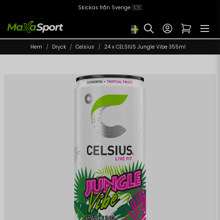
Skickas från Sverige 🇸🇪
Hem
Dryck
Celsius
24 x CELSIUS Jungle Vibe 355ml