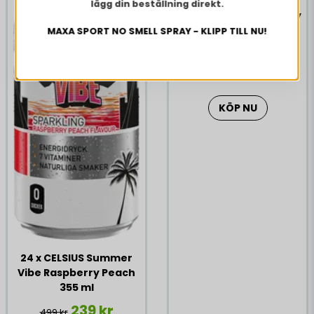
lägg din beställning direkt.
24 x CELSIUS Strawberry
Lemonade 355 ml
MAXA SPORT NO SMELL SPRAY - KLIPP TILL NU!
369 kr
499 kr
KÖP NU
24 x CELSIUS Summer
Vibe Raspberry Peach
355 ml
239 kr
499 kr