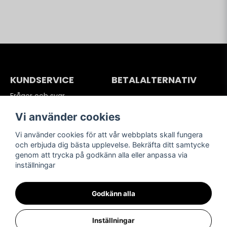
KUNDSERVICE
BETALALTERNATIV
Frågor och svar
Köpvillkor
Vi använder cookies
Betalning
Frakter
Vi använder cookies för att vår webbplats skall fungera
Retur och reklamationer
och erbjuda dig bästa upplevelse. Bekräfta ditt samtycke
Integritetspolicy
genom att trycka på godkänn alla eller anpassa via
inställningar
Kundsupport
SOCIALA MEDIER
Kontakta oss
Godkänn alla
Inställningar