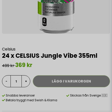
Celsius
24 x CELSIUS Jungle Vibe 355ml
369 kr
499 kr
LÄGG I VARUKORGEN
-
+
Snabba leveranser
Skickas från Sverige 🇸🇪
Betala tryggt med Swish & Klarna