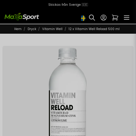
Skickas från Sverige 🇸🇪
Hem
Dryck
Vitamin Well
12 x Vitamin Well Reload 500 ml