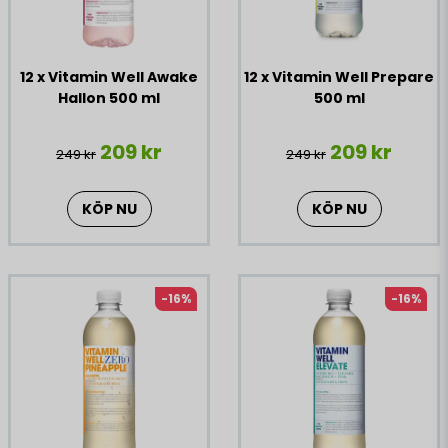
12 x Vitamin Well Awake
12 x Vitamin Well Prepare
Hallon 500 ml
500 ml
209 kr
209 kr
249 kr
249 kr
KÖP NU
KÖP NU
-16%
-16%