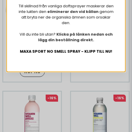
Till skillnad från vanliga doftsprayer maskerar den
inte lukten den
eliminerar den vid källan
genom
att bryta ner de organiska ämnen som orsakar
den.
12 x Vitamin Well Zero
Vill du inte bli utan?
Klicka på länken nedan och
Pear 500 ml
lägg din beställning direkt.
MAXA SPORT NO SMELL SPRAY - KLIPP TILL NU!
209 kr
249 kr
KÖP NU
-16%
-16%