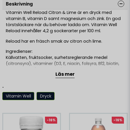
Beskrivning
Vitamin Well Reload Citron & Lime är en dryck med
vitamin B, vitamin D samt magnesium och zink. En god
törstsläckare när du behöver ladda om. Vitamin Well
Reload innehåller 4,2 g sockerarter per 100 ml.
Reload har en fräsch smak av citron och lime.
Ingredienser:
Källvatten, fruktsocker, surhetsreglerande medel
(citronsyra), vitaminer (D3, E, niacin, folsyra, B12, biotin,
pantotensyra), mineraler (magnesium, zink, selen),
Läs mer
aromer (citron, lime). Energi kJ/kcal 71/17 Fett 0g - varav
mättat fett 0 g Kolhydrater 4,2 g- varav sockerarter 4,2
.
g Protein 0 g Salt 0,03 g Biotin 5 µg (10% DRI) Folsyra 40
µg (20% DRI) Magnesium 11,3 mg (3% DRI) Niacin 1,6 mg
Vitamin Well
Dryck
(10% DRI) Pantotensyra 0,48 mg (8% DRI) Selen 5 µg (9%
Liknande produkter
DRI) Vitamin B12 0,25 µg (10% DRI) Vitamin D 1,5 µg (30%
DRI) Vitamin E 1,4 mg (12% DRI) Zinc 0,9 mg (9% DRI)
-16%
-16%