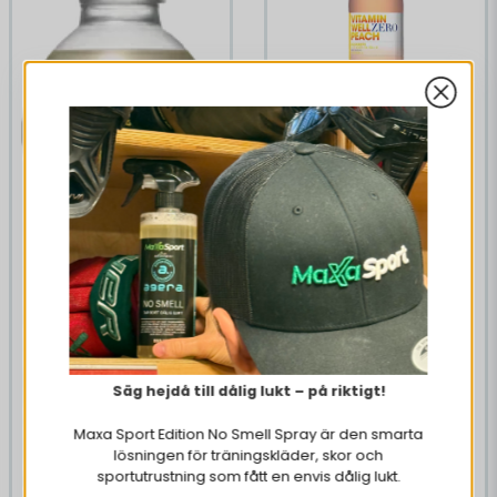
12 x Vitamin Well Zero
Peach 500 ml
209 kr
249 kr
KÖP NU
Säg hejdå till dålig lukt – på riktigt!
Maxa Sport Edition No Smell Spray är den smarta
lösningen för träningskläder, skor och
sportutrustning som fått en envis dålig lukt.