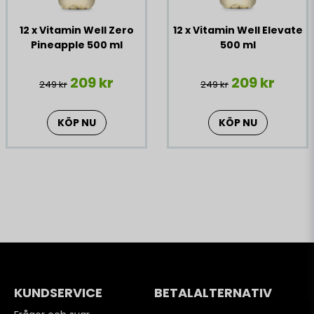
12 x Vitamin Well Zero
12 x Vitamin Well Elevate
Pineapple 500 ml
500 ml
209 kr
209 kr
249 kr
249 kr
KÖP NU
KÖP NU
KUNDSERVICE
BETALALTERNATIV