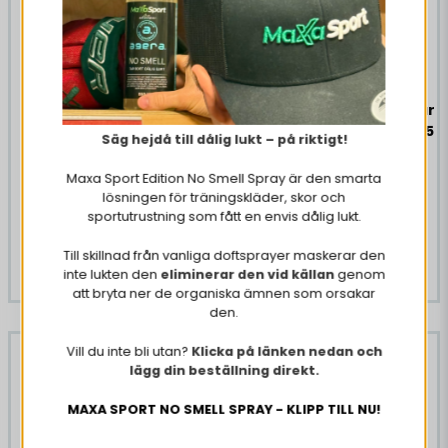
Förvaras torrt i rumstemperatur.
Överdriven konsumtion kan ha laxerande effekt.
12 x Barebells Protein Bar
Salty Caramel Crunch 55
12 x Barebells Pistachio
Säg hejdå till dålig lukt – på riktigt!
g
Spread 55 g
Maxa Sport Edition No Smell Spray är den smarta
289 kr
349 kr
lösningen för träningskläder, skor och
289 kr
349 kr
sportutrustning som fått en envis dålig lukt.
KÖP NU
Till skillnad från vanliga doftsprayer maskerar den
KÖP NU
inte lukten den
eliminerar den vid källan
genom
att bryta ner de organiska ämnen som orsakar
den.
Vill du inte bli utan?
Klicka på länken nedan och
-17%
-17%
lägg din beställning direkt.
MAXA SPORT NO SMELL SPRAY - KLIPP TILL NU!