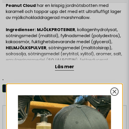
Peanut Cloud
har en krispig jordnötsbotten med
karamell och toppar upp det med ett ultrafluffigt lager
av mjölkchokladdragerad marshmallow.
Ingredienser:
MJÖLKPROTEINER
, kollagenhydrolysat,
sötningsmedel (maltitol), fyllnadsmedel (polydextros),
kakaosmör, fuktighetsbevarande medel (glycerol),
HELMJÖLKSPULVER
, sötningsmedel (maltitolsirap),
solrosolja, sötningsmedel (erytritol, xylitol), aromer, salt,
emulgeringsmedel (
SOJALECITIN
), fettreducerat
kakaopulver, kanel, sötningsmedel (sukralos), färgämne
Läs mer
(betakaroten).
.
Allergiinformation:
Innehåller Mjölk, Jordnötter och
Barebells Bars
Bars
Sojabönor.
Kan innehålla spår av SPANNMÅL SOM
Liknande produkter
INNEHÅLLER GLUTEN, JORDNÖTTER, NÖTTER och
SESAMFRÖ.
-17%
-17%
Innehåller sötningsmedel. Innehåller naturligt
förekommande socker.