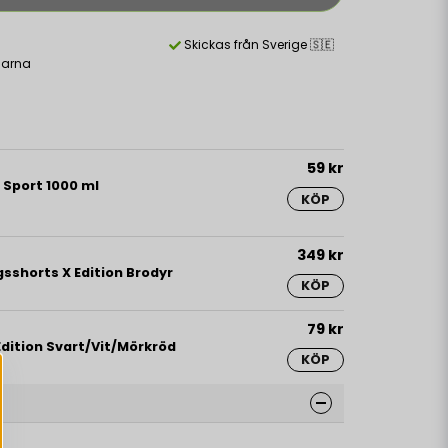
Skickas från Sverige 🇸🇪
larna
59 kr
 Sport 1000 ml
KÖP
349 kr
sshorts X Edition Brodyr
KÖP
79 kr
dition Svart/Vit/Mörkröd
KÖP