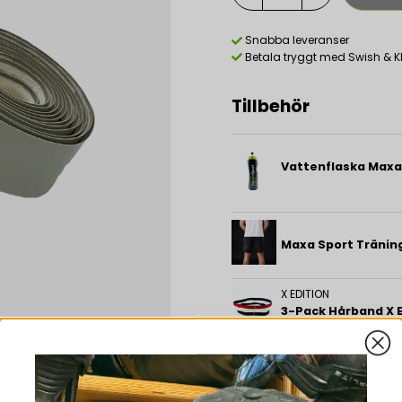
Snabba leveranser
Betala tryggt med Swish & K
Tillbehör
Vattenflaska Maxa
Maxa Sport Träning
X EDITION
3-Pack Hårband X E
Beskrivning
Storsäljare