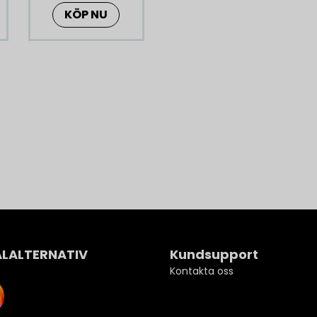
Long durability
KÖP NU
Weight 30 g
ALALTERNATIV
Kundsupport
Kontakta oss