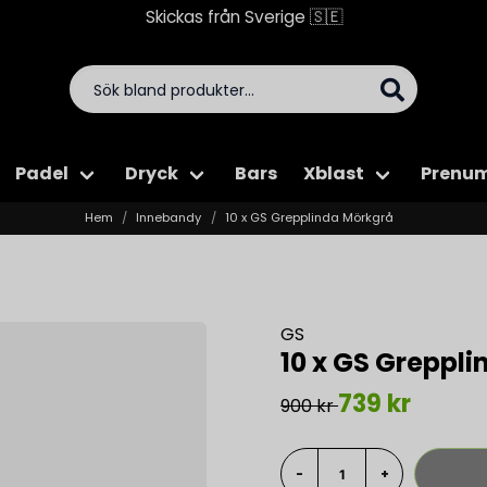
Skickas från Sverige 🇸🇪
Padel
Dryck
Bars
Xblast
Prenum
Hem
Innebandy
10 x GS Grepplinda Mörkgrå
GS
10 x GS Greppl
739 kr
900 kr
-
+