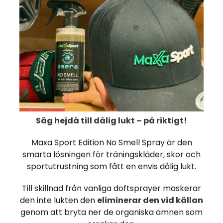
GS Grepplinda är en sti
spelaren med högsta krav
att smuts fastnar och 
allt från juniorspelare till
Grepplindan finns i färge
svart. Köp 1, 5 eller 10 p
Du får bättre styckpris ju
Tips vid pålindning
Grepplindan har en tejp
.
pålindning. Använd den 
Säg hejdå till dålig lukt – på riktigt!
pålindningen. Börja allt
Innebandy
GS Greppli
pålindning med medföljan
Maxa Sport Edition No Smell Spray är den
av tejpen helt på baksid
smarta lösningen för träningskläder, skor och
behålls klistret bättre.
sportutrustning som fått en envis dålig lukt.
-20%
Grepplindan är bäs
Till skillnad från vanliga doftsprayer maskerar
Lång hållbarhet
den inte lukten den
eliminerar den vid källan
Vikt 30 g
genom att bryta ner de organiska ämnen som