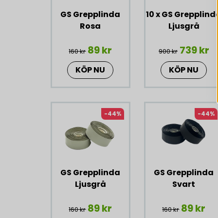
GS Grepplinda
10 x GS Grepplind
Rosa
Ljusgrå
89 kr
739 kr
160 kr
900 kr
KÖP NU
KÖP NU
-44%
-44%
GS Grepplinda
GS Grepplinda
Ljusgrå
Svart
89 kr
89 kr
160 kr
160 kr