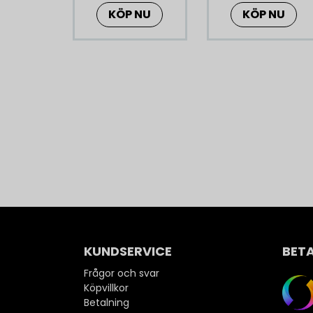
KÖP NU
KÖP NU
KUNDSERVICE
BET
Frågor och svar
Köpvillkor
Betalning