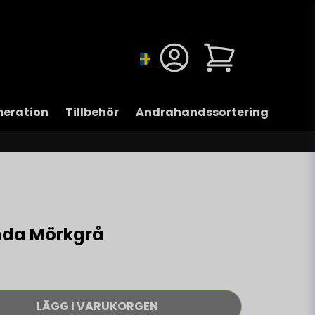
eration
Tillbehör
Andrahandssortering
inda Mörkgrå
LÄGG I VARUKORGEN