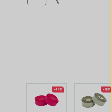
Liknande produkter
-44%
-18%