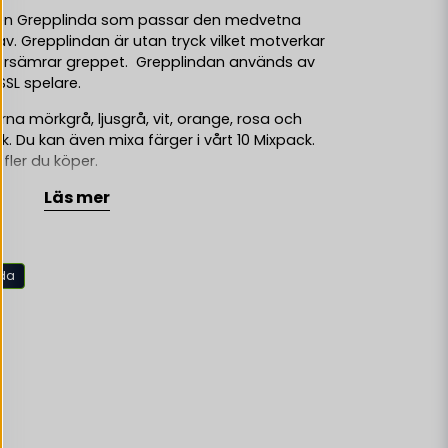
lren Grepplinda som passar den medvetna
. Grepplindan är utan tryck vilket motverkar
försämrar greppet. Grepplindan används av
 SSL spelare.
rna mörkgrå, ljusgrå, vit, orange, rosa och
ack. Du kan även mixa färger i vårt 10 Mixpack.
 fler du köper.
Läs mer
 på baksidan är har en bra fästförmåga vid
smalare delen på Grepplindan när du början
id linda på vid knoppen på klubban. Avsluta
nda
de tejp som avslut. Ett tips är att inte dra
an utan lite åt gången när du lindar på. Då
t efter en tids användning.