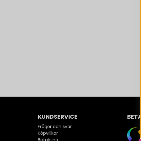
KUNDSERVICE
BET
Frågor och svar
Köpvillkor
Betalning