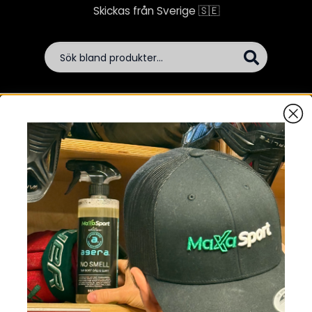
Skickas från Sverige 🇸🇪
Padel
Dryck
Bars
Xblast
Prenum
Hem
Kosttillskott
PWO
PWO